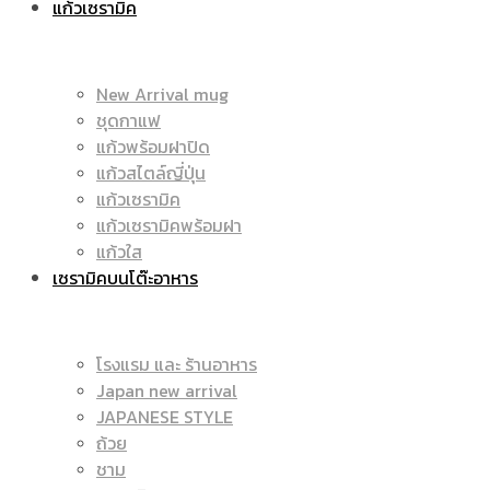
แก้วเซรามิค
มัค
|
New Arrival mug
ชุดกาแฟ
แก้วพร้อมฝาปิด
|
แก้วสไตล์ญี่ปุ่น
ราคา
แก้วเซรามิค
แก้วเซรามิคพร้อมฝา
แก้วใส
เซรามิคบนโต๊ะอาหาร
แก้ว
ถูก
โรงแรม และ ร้านอาหาร
Japan new arrival
สกรีน
JAPANESE STYLE
|
ถ้วย
ชาม