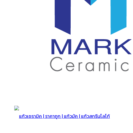
สกรีน
โลโก้