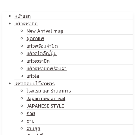
หน้าแรก
แก้วเซรามิค
New Arrival mug
ชุดกาแฟ
แก้วพร้อมฝาปิด
แก้วสไตล์ญี่ปุ่น
แก้วเซรามิค
แก้วเซรามิคพร้อมฝา
แก้วใส
เซรามิคบนโต๊ะอาหาร
โรงแรม และ ร้านอาหาร
Japan new arrival
JAPANESE STYLE
ถ้วย
ชาม
จานซูชิ