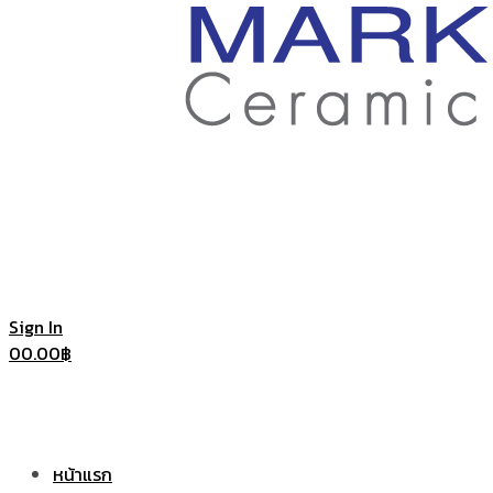
ราคา
ถูก
|
แก้ว
Sign In
0
0.00
฿
แก้ว
เซรามิค
หน้าแรก