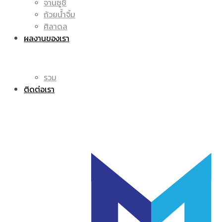
จานซูชิ
ถ้วยน้ำจิ้ม
โลโก้
แก้ว
ศิลาดล
ผลงานของเรา
รวม
มัค
ติดต่อเรา
|
แก้ว