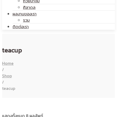
ถ้วยน้ำจิ้ม
ศิลาดล
ผลงานของเรา
รวม
ติดต่อเรา
teacup
Home
/
Shop
/
teacup
แสดงทั้งหมด 8 ผลลัพท์