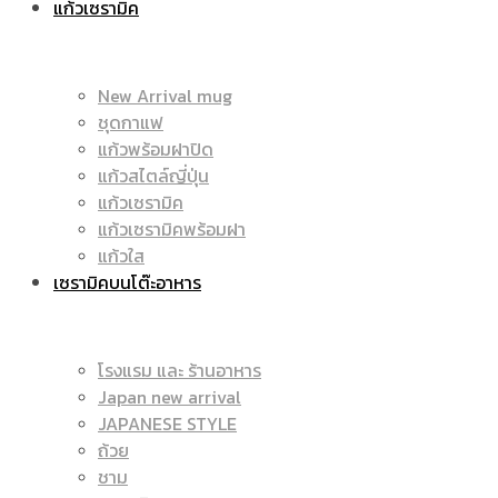
แก้วเซรามิค
มัค
|
New Arrival mug
ชุดกาแฟ
แก้วพร้อมฝาปิด
|
แก้วสไตล์ญี่ปุ่น
ราคา
แก้วเซรามิค
แก้วเซรามิคพร้อมฝา
แก้วใส
เซรามิคบนโต๊ะอาหาร
แก้ว
ถูก
โรงแรม และ ร้านอาหาร
Japan new arrival
สกรีน
JAPANESE STYLE
|
ถ้วย
ชาม