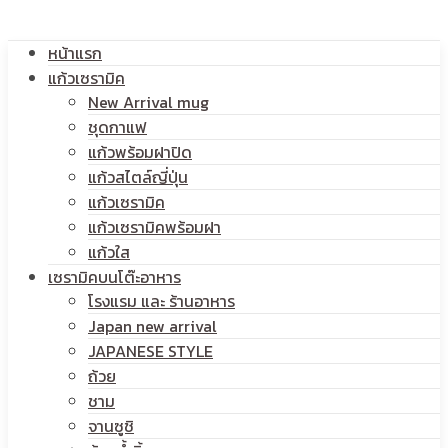
หน้าแรก
แก้วเซรามิค
New Arrival mug
ชุดกาแฟ
แก้วพร้อมฝาปิด
แก้วสไตล์ญี่ปุ่น
แก้วเซรามิค
แก้วเซรามิคพร้อมฝา
แก้วใส
เซรามิคบนโต๊ะอาหาร
โรงแรม และ ร้านอาหาร
Japan new arrival
JAPANESE STYLE
ถ้วย
ชาม
จานซูชิ