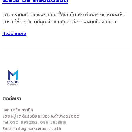
แก้วเซรามิคเป็นของพรีเมียมที่ใช้งานได้จริง ช่วยสร้างการมองเห็น
แบรนด์ซ้ำทุกวัน ดูมีคุณค่า และคุ้มค่าต่อการลงทุนในระยะยาว
Read more
ติดต่อเรา
หจก. มาร์คเซรามิค
798 หมู่ 1 ต.ต้นธงชัย อ.เมือง จ.ลำปาง 52000
Tel:
080-9982353
,
096-7953916
Email : info@markceramic.co.th