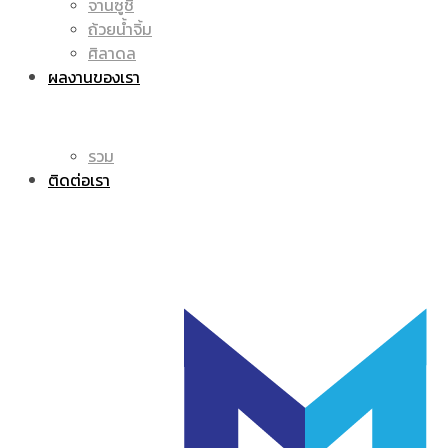
จานซูชิ
ถ้วยน้ำจิ้ม
โลโก้
แก้ว
ศิลาดล
ผลงานของเรา
รวม
มัค
ติดต่อเรา
|
แก้ว