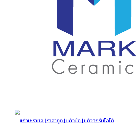
สกรีน
โลโก้