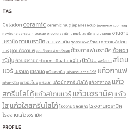
TAG
ceramic
Celadon
ceramic mug
japanesecup
mug
japanese cup
จานชาม
newbone
ขายจานเซรามิค
จาน
porcelain
teacup
ขายแก้วเซรามิค
จานขนม
จานเซรามิค
เซรามิค
ชามเซรามิค
ชุดกาแฟสโตน
ชุดกาแฟพอร์ชเลน
ถ้วยกาแฟเซรามิค
ถ้วยชา
ชุดแก้วกาแฟ
แวร์
ชุดแก้วกาแฟ พอร์ซเลน
สโตน
ญี่ปุ่น
นิวโบน
ถ้วยเซรามิค
ถ้วยเซรามิคสไตล์ญี่ปุ่น
พอร์ซเลน
แก้วกาแฟ
แวร์
เซรามิค
เซรามิก
เเก้วเซรามิค
เเก้วเซรามิคสกรีนโลโก้
แก้ว
แก้วมัคสกรีนโลโก้
แก้วศิลาดล
แก้วนิวโบน
แก้วมัค
แก้วชาญี่ปุ่น
แก้วเซรามิค
สกรีนโลโก้
แก้ว
แก้วสโตนแวร์
ใส
แก้วใสสกรีนโลโก้
โรงงานเซรามิค
โรงงานผลิตแก้ว
โรงงานแก้วเซรามิค
PROFILE