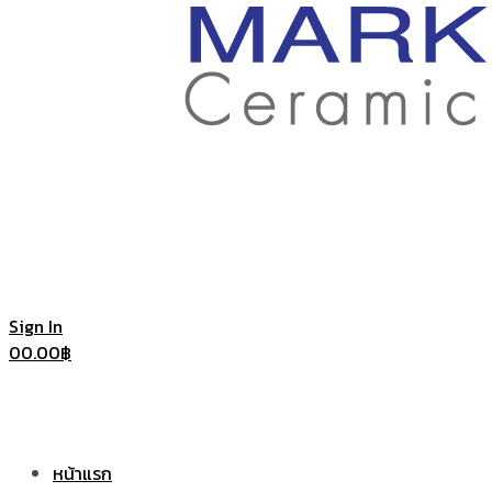
ราคา
ถูก
|
แก้ว
Sign In
0
0.00
฿
แก้ว
เซรามิค
หน้าแรก