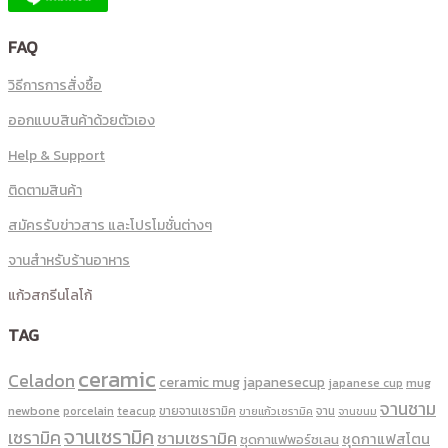
FAQ
วิธีการการสั่งซื้อ
ออกแบบสินค้าด้วยตัวเอง
Help & Support
ติดตามสินค้า
สมัครรับข่าวสาร และโปรโมชั่นต่างๆ
จานสำหรับร้านอาหาร
แก้วสกรีนโลโก้
TAG
ceramic
Celadon
ceramic mug
japanesecup
mug
japanese cup
จานชาม
newbone
ขายจานเซรามิค
จาน
porcelain
teacup
ขายแก้วเซรามิค
จานขนม
จานเซรามิค
เซรามิค
ชามเซรามิค
ชุดกาแฟสโตน
ชุดกาแฟพอร์ชเลน