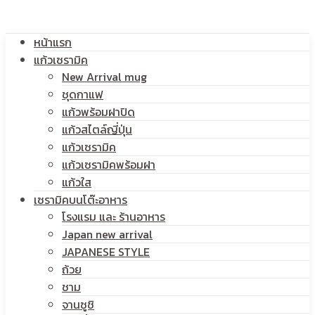
โลโก้
หน้าแรก
สกรีน
แก้วเซรามิค
New Arrival mug
ชุดกาแฟ
แก้วพร้อมฝาปิด
โลโก้
แก้วสไตล์ญี่ปุ่น
แก้วเซรามิค
แก้วเซรามิคพร้อมฝา
แก้วใส
เซรามิคบนโต๊ะอาหาร
โรงแรม และ ร้านอาหาร
Japan new arrival
JAPANESE STYLE
ถ้วย
ชาม
จานซูชิ