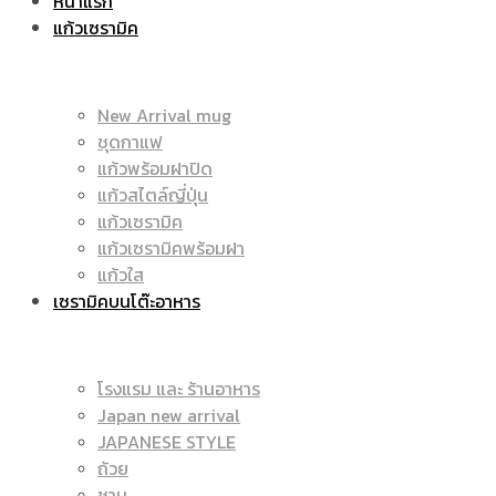
หน้าแรก
แก้วเซรามิค
ราคา
|
New Arrival mug
ชุดกาแฟ
แก้วพร้อมฝาปิด
ถูก
แก้วสไตล์ญี่ปุ่น
ราคา
แก้วเซรามิค
แก้วเซรามิคพร้อมฝา
แก้วใส
เซรามิคบนโต๊ะอาหาร
|
ถูก
โรงแรม และ ร้านอาหาร
Japan new arrival
แก้ว
JAPANESE STYLE
|
ถ้วย
ชาม