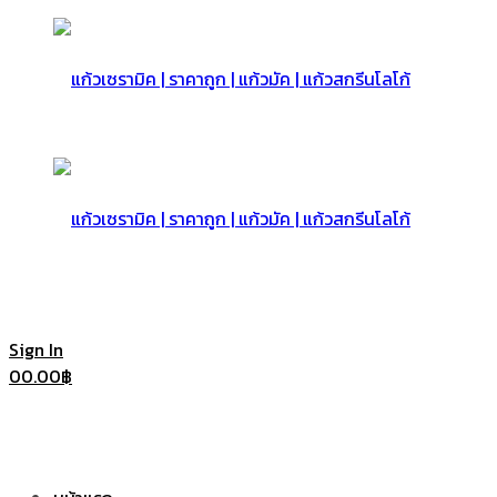
แก้ว
เซรามิค
แก้ว
Sign In
0
0.00
฿
|
เซรามิค