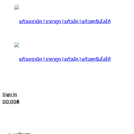
แก้ว
เซรามิค
แก้ว
Sign In
0
0.00
฿
|
เซรามิค