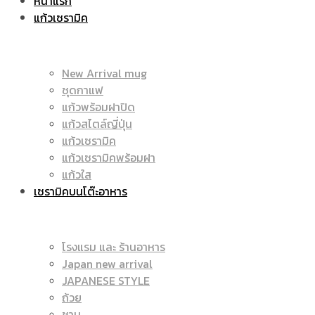
หน้าแรก
แก้วเซรามิค
ราคา
|
New Arrival mug
ชุดกาแฟ
แก้วพร้อมฝาปิด
ถูก
แก้วสไตล์ญี่ปุ่น
ราคา
แก้วเซรามิค
แก้วเซรามิคพร้อมฝา
แก้วใส
เซรามิคบนโต๊ะอาหาร
|
ถูก
โรงแรม และ ร้านอาหาร
Japan new arrival
แก้ว
JAPANESE STYLE
|
ถ้วย
ชาม