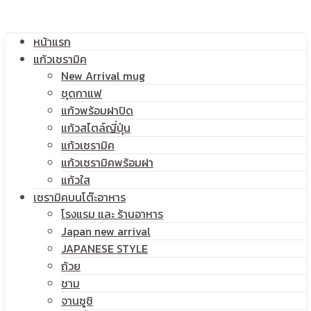
โลโก้
หน้าแรก
สกรีน
แก้วเซรามิค
New Arrival mug
ชุดกาแฟ
แก้วพร้อมฝาปิด
โลโก้
แก้วสไตล์ญี่ปุ่น
แก้วเซรามิค
แก้วเซรามิคพร้อมฝา
แก้วใส
เซรามิคบนโต๊ะอาหาร
โรงแรม และ ร้านอาหาร
Japan new arrival
JAPANESE STYLE
ถ้วย
ชาม
จานซูชิ