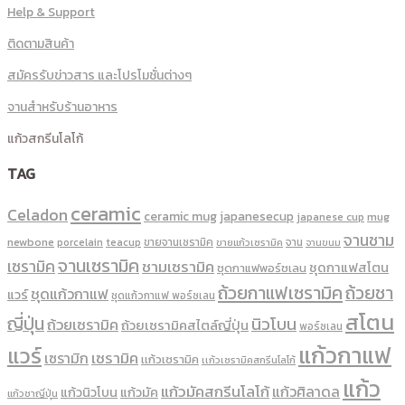
Help & Support
ติดตามสินค้า
สมัครรับข่าวสาร และโปรโมชั่นต่างๆ
จานสำหรับร้านอาหาร
แก้วสกรีนโลโก้
TAG
ceramic
Celadon
ceramic mug
japanesecup
mug
japanese cup
จานชาม
newbone
ขายจานเซรามิค
จาน
porcelain
teacup
ขายแก้วเซรามิค
จานขนม
จานเซรามิค
เซรามิค
ชามเซรามิค
ชุดกาแฟสโตน
ชุดกาแฟพอร์ชเลน
ถ้วยกาแฟเซรามิค
ถ้วยชา
ชุดแก้วกาแฟ
แวร์
ชุดแก้วกาแฟ พอร์ซเลน
สโตน
ญี่ปุ่น
นิวโบน
ถ้วยเซรามิค
ถ้วยเซรามิคสไตล์ญี่ปุ่น
พอร์ซเลน
แก้วกาแฟ
แวร์
เซรามิค
เซรามิก
เเก้วเซรามิค
เเก้วเซรามิคสกรีนโลโก้
แก้ว
แก้วมัคสกรีนโลโก้
แก้วศิลาดล
แก้วนิวโบน
แก้วมัค
แก้วชาญี่ปุ่น