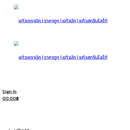
แก้ว
เซรามิค
แก้ว
Sign In
0
0.00
฿
|
เซรามิค