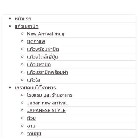
โลโก้
หน้าแรก
สกรีน
แก้วเซรามิค
New Arrival mug
ชุดกาแฟ
แก้วพร้อมฝาปิด
โลโก้
แก้วสไตล์ญี่ปุ่น
แก้วเซรามิค
แก้วเซรามิคพร้อมฝา
แก้วใส
เซรามิคบนโต๊ะอาหาร
โรงแรม และ ร้านอาหาร
Japan new arrival
JAPANESE STYLE
ถ้วย
ชาม
จานซูชิ