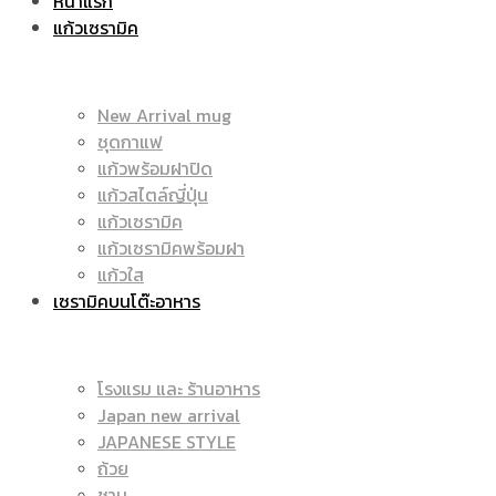
หน้าแรก
แก้วเซรามิค
ราคา
|
New Arrival mug
ชุดกาแฟ
แก้วพร้อมฝาปิด
ถูก
แก้วสไตล์ญี่ปุ่น
ราคา
แก้วเซรามิค
แก้วเซรามิคพร้อมฝา
แก้วใส
เซรามิคบนโต๊ะอาหาร
|
ถูก
โรงแรม และ ร้านอาหาร
Japan new arrival
แก้ว
JAPANESE STYLE
|
ถ้วย
ชาม