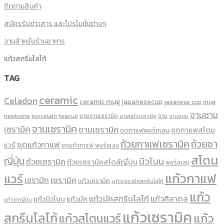
ติดตามสินค้า
สมัครรับข่าวสาร และโปรโมชั่นต่างๆ
จานสำหรับร้านอาหาร
แก้วสกรีนโลโก้
TAG
ceramic
Celadon
ceramic mug
japanesecup
mug
japanese cup
จานชาม
newbone
ขายจานเซรามิค
จาน
porcelain
teacup
ขายแก้วเซรามิค
จานขนม
จานเซรามิค
เซรามิค
ชามเซรามิค
ชุดกาแฟสโตน
ชุดกาแฟพอร์ชเลน
ถ้วยกาแฟเซรามิค
ถ้วยชา
ชุดแก้วกาแฟ
แวร์
ชุดแก้วกาแฟ พอร์ซเลน
สโตน
ญี่ปุ่น
นิวโบน
ถ้วยเซรามิค
ถ้วยเซรามิคสไตล์ญี่ปุ่น
พอร์ซเลน
แก้วกาแฟ
แวร์
เซรามิค
เซรามิก
เเก้วเซรามิค
เเก้วเซรามิคสกรีนโลโก้
แก้ว
แก้วมัคสกรีนโลโก้
แก้วศิลาดล
แก้วนิวโบน
แก้วมัค
แก้วชาญี่ปุ่น
แก้วเซรามิค
สกรีนโลโก้
แก้ว
แก้วสโตนแวร์