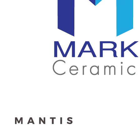
สกรีน
โลโก้