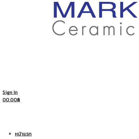
ราคา
ถูก
|
แก้ว
Sign In
0
0.00
฿
แก้ว
เซรามิค
หน้าแรก