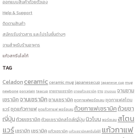
ออกแบบสินค้าด้วยตัวเอง
Help & Support
ติดตามสินค้า
สมัครรับข่าวสาร และโปรโมชั่นต่างๆ
จานสำหรับร้านอาหาร
แก้วสกรีนโลโก้
TAG
ceramic
Celadon
ceramic mug
japanesecup
mug
japanese cup
จานชาม
newbone
ขายจานเซรามิค
จาน
porcelain
teacup
ขายแก้วเซรามิค
จานขนม
จานเซรามิค
เซรามิค
ชามเซรามิค
ชุดกาแฟสโตน
ชุดกาแฟพอร์ชเลน
ถ้วยกาแฟเซรามิค
ถ้วยชา
ชุดแก้วกาแฟ
แวร์
ชุดแก้วกาแฟ พอร์ซเลน
สโตน
ญี่ปุ่น
นิวโบน
ถ้วยเซรามิค
ถ้วยเซรามิคสไตล์ญี่ปุ่น
พอร์ซเลน
แก้วกาแฟ
แวร์
เซรามิค
เซรามิก
เเก้วเซรามิค
เเก้วเซรามิคสกรีนโลโก้