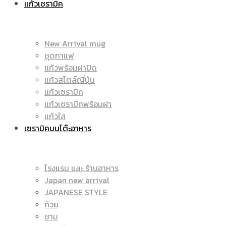
แก้วเซรามิค
มัค
|
New Arrival mug
ชุดกาแฟ
แก้วพร้อมฝาปิด
|
แก้วสไตล์ญี่ปุ่น
ราคา
แก้วเซรามิค
แก้วเซรามิคพร้อมฝา
แก้วใส
เซรามิคบนโต๊ะอาหาร
แก้ว
ถูก
โรงแรม และ ร้านอาหาร
Japan new arrival
สกรีน
JAPANESE STYLE
|
ถ้วย
ชาม