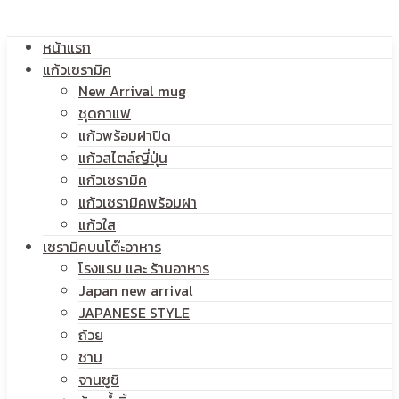
หน้าแรก
แก้วเซรามิค
New Arrival mug
ชุดกาแฟ
แก้วพร้อมฝาปิด
แก้วสไตล์ญี่ปุ่น
แก้วเซรามิค
แก้วเซรามิคพร้อมฝา
แก้วใส
เซรามิคบนโต๊ะอาหาร
โรงแรม และ ร้านอาหาร
Japan new arrival
JAPANESE STYLE
ถ้วย
ชาม
จานซูชิ