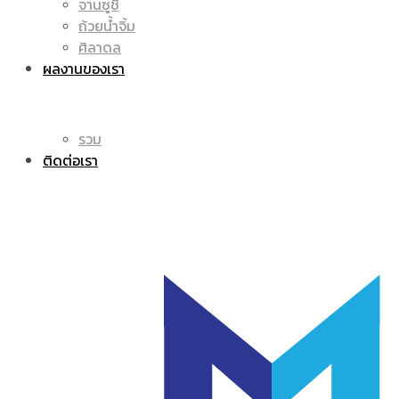
จานซูชิ
ถ้วยน้ำจิ้ม
โลโก้
แก้ว
ศิลาดล
ผลงานของเรา
รวม
มัค
ติดต่อเรา
|
แก้ว