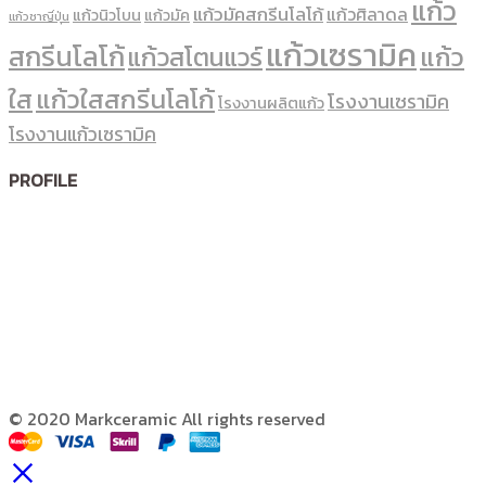
แก้ว
แก้วมัคสกรีนโลโก้
แก้วศิลาดล
แก้วนิวโบน
แก้วมัค
แก้วชาญี่ปุ่น
แก้วเซรามิค
สกรีนโลโก้
แก้ว
แก้วสโตนแวร์
ใส
แก้วใสสกรีนโลโก้
โรงงานเซรามิค
โรงงานผลิตแก้ว
โรงงานแก้วเซรามิค
PROFILE
© 2020 Markceramic All rights reserved