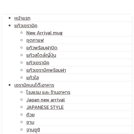
โลโก้
หน้าแรก
สกรีน
แก้วเซรามิค
New Arrival mug
ชุดกาแฟ
แก้วพร้อมฝาปิด
โลโก้
แก้วสไตล์ญี่ปุ่น
แก้วเซรามิค
แก้วเซรามิคพร้อมฝา
แก้วใส
เซรามิคบนโต๊ะอาหาร
โรงแรม และ ร้านอาหาร
Japan new arrival
JAPANESE STYLE
ถ้วย
ชาม
จานซูชิ