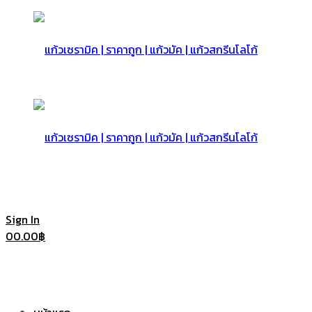
แก้ว
เซรามิค
แก้ว
Sign In
0
0.00
฿
|
เซรามิค