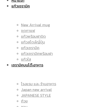
หน้าแรก
แก้วเซรามิค
ราคา
|
New Arrival mug
ชุดกาแฟ
แก้วพร้อมฝาปิด
ถูก
แก้วสไตล์ญี่ปุ่น
ราคา
แก้วเซรามิค
แก้วเซรามิคพร้อมฝา
แก้วใส
เซรามิคบนโต๊ะอาหาร
|
ถูก
โรงแรม และ ร้านอาหาร
Japan new arrival
แก้ว
JAPANESE STYLE
|
ถ้วย
ชาม