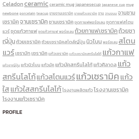
ceramic
Celadon
ceramic mug
japanesecup
mug
japanese cup
จานชาม
newbone
ขายจานเซรามิค
จาน
porcelain
teacup
ขายแก้วเซรามิค
จานขนม
จานเซรามิค
เซรามิค
ชามเซรามิค
ชุดกาแฟสโตน
ชุดกาแฟพอร์ชเลน
ถ้วยกาแฟเซรามิค
ถ้วยชา
ชุดแก้วกาแฟ
แวร์
ชุดแก้วกาแฟ พอร์ซเลน
สโตน
ญี่ปุ่น
นิวโบน
ถ้วยเซรามิค
ถ้วยเซรามิคสไตล์ญี่ปุ่น
พอร์ซเลน
แก้วกาแฟ
แวร์
เซรามิค
เซรามิก
เเก้วเซรามิค
เเก้วเซรามิคสกรีนโลโก้
แก้ว
แก้วมัคสกรีนโลโก้
แก้วศิลาดล
แก้วนิวโบน
แก้วมัค
แก้วชาญี่ปุ่น
แก้วเซรามิค
สกรีนโลโก้
แก้ว
แก้วสโตนแวร์
ใส
แก้วใสสกรีนโลโก้
โรงงานเซรามิค
โรงงานผลิตแก้ว
โรงงานแก้วเซรามิค
PROFILE