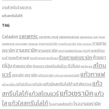
จานสำหรับร้านอาหาร
แก้วสกรีนโลโก้
TAG
ceramic
Celadon
ceramic mug
japanesecup
mug
japanese cup
จานชาม
newbone
ขายจานเซรามิค
จาน
porcelain
teacup
ขายแก้วเซรามิค
จานขนม
จานเซรามิค
เซรามิค
ชามเซรามิค
ชุดกาแฟสโตน
ชุดกาแฟพอร์ชเลน
ถ้วยกาแฟเซรามิค
ถ้วยชา
ชุดแก้วกาแฟ
แวร์
ชุดแก้วกาแฟ พอร์ซเลน
สโตน
ญี่ปุ่น
นิวโบน
ถ้วยเซรามิค
ถ้วยเซรามิคสไตล์ญี่ปุ่น
พอร์ซเลน
แก้วกาแฟ
แวร์
เซรามิค
เซรามิก
เเก้วเซรามิค
เเก้วเซรามิคสกรีนโลโก้
แก้ว
แก้วมัคสกรีนโลโก้
แก้วศิลาดล
แก้วนิวโบน
แก้วมัค
แก้วชาญี่ปุ่น
แก้วเซรามิค
สกรีนโลโก้
แก้ว
แก้วสโตนแวร์
ใส
แก้วใสสกรีนโลโก้
โรงงานเซรามิค
โรงงานผลิตแก้ว