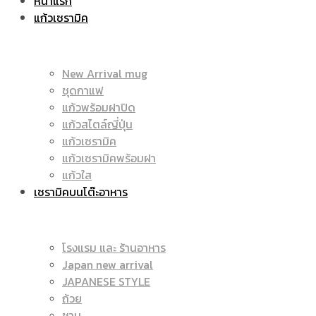
หน้าแรก
แก้วเซรามิค
ราคา
|
New Arrival mug
ชุดกาแฟ
แก้วพร้อมฝาปิด
ถูก
แก้วสไตล์ญี่ปุ่น
ราคา
แก้วเซรามิค
แก้วเซรามิคพร้อมฝา
แก้วใส
เซรามิคบนโต๊ะอาหาร
|
ถูก
โรงแรม และ ร้านอาหาร
Japan new arrival
แก้ว
JAPANESE STYLE
|
ถ้วย
ชาม