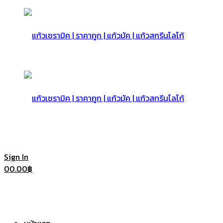
แก้ว
เซรามิค
แก้ว
Sign In
0
0.00
฿
|
เซรามิค