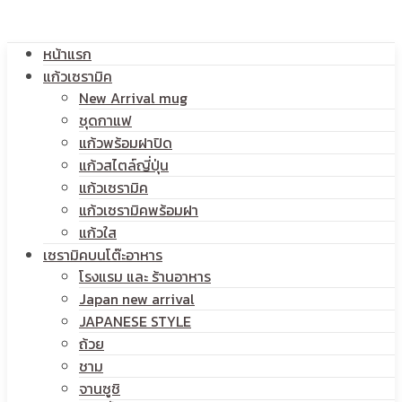
โลโก้
หน้าแรก
สกรีน
แก้วเซรามิค
New Arrival mug
ชุดกาแฟ
แก้วพร้อมฝาปิด
โลโก้
แก้วสไตล์ญี่ปุ่น
แก้วเซรามิค
แก้วเซรามิคพร้อมฝา
แก้วใส
เซรามิคบนโต๊ะอาหาร
โรงแรม และ ร้านอาหาร
Japan new arrival
JAPANESE STYLE
ถ้วย
ชาม
จานซูชิ