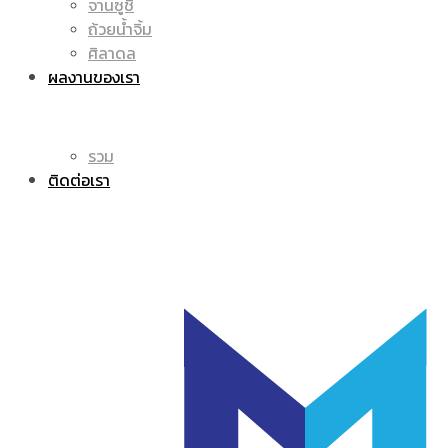
จานซูชิ
ถ้วยน้ำจิ้ม
โลโก้
แก้ว
ศิลาดล
ผลงานของเรา
รวม
มัค
ติดต่อเรา
|
แก้ว