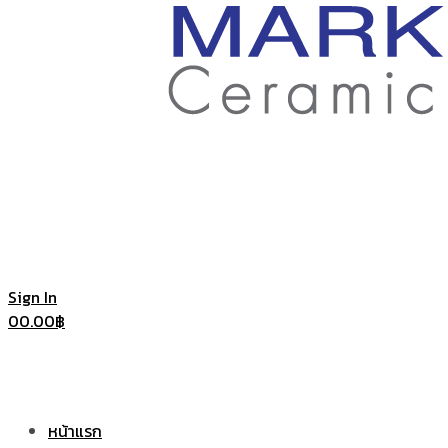
ราคา
ถูก
|
แก้ว
Sign In
0
0.00
฿
แก้ว
เซรามิค
หน้าแรก