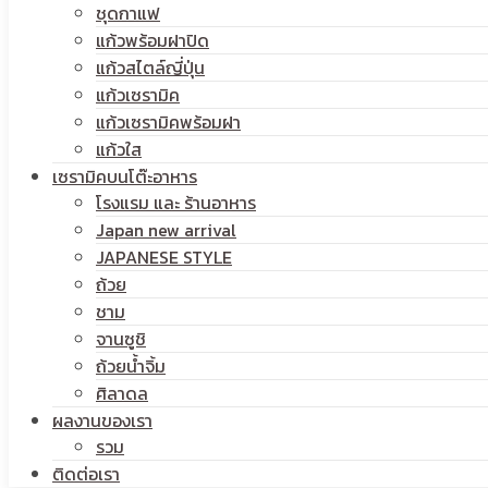
ชุดกาแฟ
แก้วพร้อมฝาปิด
แก้วสไตล์ญี่ปุ่น
แก้วเซรามิค
แก้วเซรามิคพร้อมฝา
แก้วใส
เซรามิคบนโต๊ะอาหาร
โรงแรม และ ร้านอาหาร
Japan new arrival
JAPANESE STYLE
ถ้วย
ชาม
จานซูชิ
ถ้วยน้ำจิ้ม
ศิลาดล
ผลงานของเรา
รวม
ติดต่อเรา