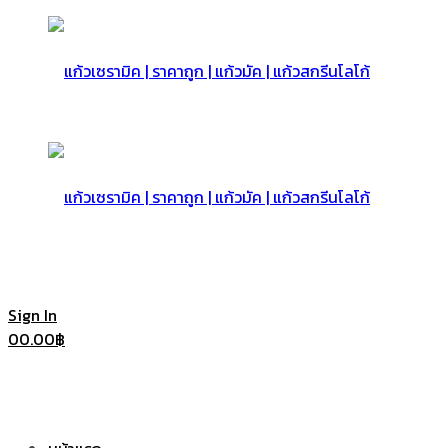
แก้ว
เซรามิค
แก้ว
Sign In
0
0.00
฿
|
เซรามิค