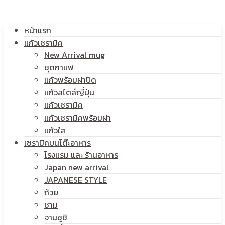
โลโก้
หน้าแรก
สกรีน
แก้วเซรามิค
New Arrival mug
ชุดกาแฟ
แก้วพร้อมฝาปิด
โลโก้
แก้วสไตล์ญี่ปุ่น
แก้วเซรามิค
แก้วเซรามิคพร้อมฝา
แก้วใส
เซรามิคบนโต๊ะอาหาร
โรงแรม และ ร้านอาหาร
Japan new arrival
JAPANESE STYLE
ถ้วย
ชาม
จานซูชิ