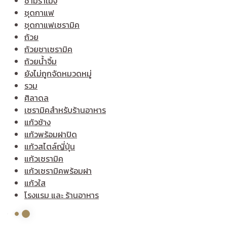
ชามราเมง
ชุดกาแฟ
ชุดกาแฟเซรามิค
ถ้วย
ถ้วยชาเซรามิค
ถ้วยน้ำจิ้ม
ยังไม่ถูกจัดหมวดหมู่
รวม
ศิลาดล
เซรามิคสำหรับร้านอาหาร
แก้วช้าง
แก้วพร้อมฝาปิด
แก้วสไตล์ญี่ปุ่น
แก้วเซรามิค
แก้วเซรามิคพร้อมฝา
แก้วใส
โรงแรม และ ร้านอาหาร