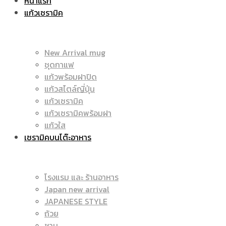
หน้าแรก
แก้วเซรามิค
ราคา
|
New Arrival mug
ชุดกาแฟ
แก้วพร้อมฝาปิด
ถูก
แก้วสไตล์ญี่ปุ่น
ราคา
แก้วเซรามิค
แก้วเซรามิคพร้อมฝา
แก้วใส
เซรามิคบนโต๊ะอาหาร
|
ถูก
โรงแรม และ ร้านอาหาร
Japan new arrival
แก้ว
JAPANESE STYLE
|
ถ้วย
ชาม