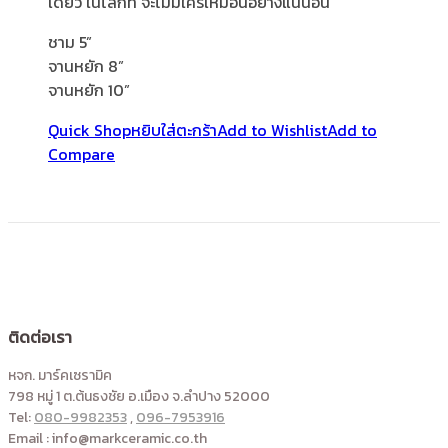
เดียว ในโลกที่ จะไม่มีใครเหมือนอย่างแน่นอน
ชาม 5”
จานหยัก 8”
จานหยัก 10”
Quick Shop
หยิบใส่ตะกร้า
Add to Wishlist
Add to
Compare
ติดต่อเรา
หจก. มาร์คเซรามิค
798 หมู่ 1 ต.ต้นธงชัย อ.เมือง จ.ลำปาง 52000
Tel:
080-9982353
,
096-7953916
Email : info@markceramic.co.th