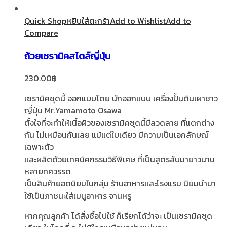
Quick Shop
หยิบใส่ตะกร้า
Add to Wishlist
Add to
Compare
ถ้วยเซรามิคสไตล์ญี่ปุ่น
230.00
฿
เซรามิคชุดนี้ ออกแบบโดย นักออกแบบ เครื่องปั้นดินเผาชาว
ญี่ปุ่น Mr.Yamamoto Osawa
ตั้งใจที่จะทำให้เนื้อผิวของเซรามิคชุดนี้มีลวดลาย ที่แตกต่าง
กัน ไม่เหมือนกันเลย แม้แต่ใบเดียว มีความเป็นเอกลักษณ์
เฉพาะตัว
และผลิตด้วยเทคนิคกรรมวิธีพิเศษ ที่เป็นสูตรลับมายาวนาน
หลายทศวรรต
เป็นสินค้ายอดนิยมในกลุ่ม ร้านอาหารและโรงแรม นิยมนำมา
ใช้เป็นภาชนะใส่เมนูอาหาร จานหรู
หากคุณลูกค้า ได้สั่งซื้อไปใช้ ก็เรียกได้ว่าจะ เป็นเซรามิคชุด