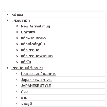
โลโก้
หน้าแรก
สกรีน
แก้วเซรามิค
New Arrival mug
ชุดกาแฟ
แก้วพร้อมฝาปิด
โลโก้
แก้วสไตล์ญี่ปุ่น
แก้วเซรามิค
แก้วเซรามิคพร้อมฝา
แก้วใส
เซรามิคบนโต๊ะอาหาร
โรงแรม และ ร้านอาหาร
Japan new arrival
JAPANESE STYLE
ถ้วย
ชาม
จานซูชิ