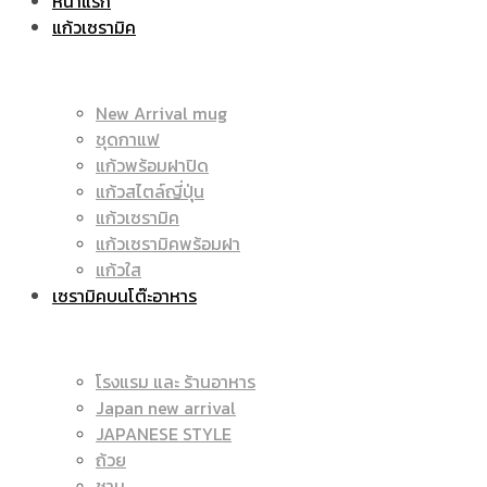
หน้าแรก
แก้วเซรามิค
ราคา
|
New Arrival mug
ชุดกาแฟ
แก้วพร้อมฝาปิด
ถูก
แก้วสไตล์ญี่ปุ่น
ราคา
แก้วเซรามิค
แก้วเซรามิคพร้อมฝา
แก้วใส
เซรามิคบนโต๊ะอาหาร
|
ถูก
โรงแรม และ ร้านอาหาร
Japan new arrival
แก้ว
JAPANESE STYLE
|
ถ้วย
ชาม