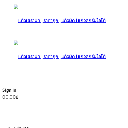
แก้ว
เซรามิค
แก้ว
Sign In
0
0.00
฿
|
เซรามิค