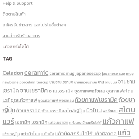
Help & Support
ติดตามสินค้า
สมัครรับข่าวสาร และโปรโมชั่นต่างๆ
จานสำหรับร้านอาหาร
แก้วสกรีนโลโก้
TAG
ceramic
Celadon
ceramic mug
japanesecup
mug
japanese cup
จานชาม
newbone
ขายจานเซรามิค
จาน
porcelain
teacup
ขายแก้วเซรามิค
จานขนม
จานเซรามิค
เซรามิค
ชามเซรามิค
ชุดกาแฟสโตน
ชุดกาแฟพอร์ชเลน
ถ้วยกาแฟเซรามิค
ถ้วยชา
ชุดแก้วกาแฟ
แวร์
ชุดแก้วกาแฟ พอร์ซเลน
สโตน
ญี่ปุ่น
นิวโบน
ถ้วยเซรามิค
ถ้วยเซรามิคสไตล์ญี่ปุ่น
พอร์ซเลน
แก้วกาแฟ
แวร์
เซรามิค
เซรามิก
เเก้วเซรามิค
เเก้วเซรามิคสกรีนโลโก้
แก้ว
แก้วมัคสกรีนโลโก้
แก้วศิลาดล
แก้วนิวโบน
แก้วมัค
แก้วชาญี่ปุ่น