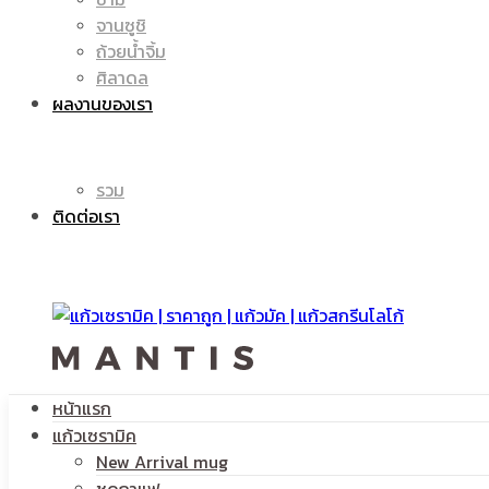
จานซูชิ
ถ้วยน้ำจิ้ม
มัค
แก้ว
ศิลาดล
ผลงานของเรา
|
รวม
มัค
ติดต่อเรา
แก้ว
|
หน้าแรก
สกรีน
แก้วเซรามิค
แก้ว
New Arrival mug