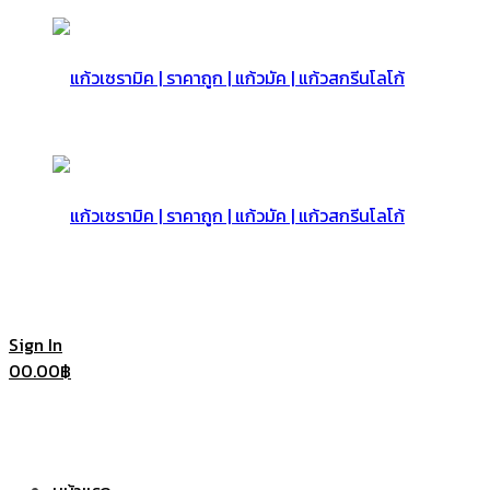
แก้ว
เซรามิค
แก้ว
Sign In
0
0.00
฿
|
เซรามิค