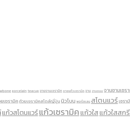
จานชามเซรา
ewbone
ขายจานเซรามิค
จาน
porcelain
teacup
ขายแก้วเซรามิค
จานขนม
สโตนแวร์
นิวโบน
วยเซรามิค
เซราม
ถ้วยเซรามิคสไตล์ญี่ปุ่น
พอร์ซเลน
แก้วเซรามิค
้
แก้วใส
แก้วสโตนแวร์
แก้วใสสกรี