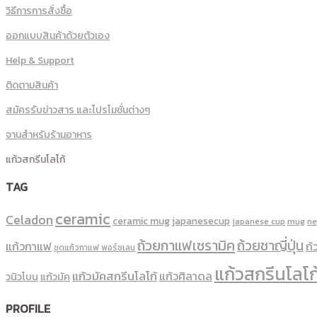
วิธีการการสั่งซื้อ
ออกแบบสินค้าด้วยตัวเอง
Help & Support
ติดตามสินค้า
สมัครรับข่าวสาร และโปรโมชั่นต่างๆ
จานสำหรับร้านอาหาร
แก้วสกรีนโลโก้
TAG
ceramic
Celadon
ceramic mug
japanesecup
mug
n
japanese cup
ถ้วยกาแฟเซรามิค
ถ้วยชาญี่ปุ่น
แก้วกาแฟ
ถ้
ชุดแก้วกาแฟ พอร์ซเลน
แก้วสกรีนโลโก
แก้วมัคสกรีนโลโก้
แก้วศิลาดล
วนิวโบน
แก้วมัค
PROFILE