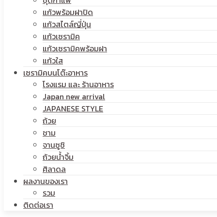
ชุดกาแฟ
แก้วพร้อมฝาปิด
โลโก้
แก้วสไตล์ญี่ปุ่น
สกรีน
แก้วเซรามิค
แก้วเซรามิคพร้อมฝา
แก้วใส
เซรามิคบนโต๊ะอาหาร
โลโก้
โรงแรม และ ร้านอาหาร
Japan new arrival
JAPANESE STYLE
ถ้วย
ชาม
จานซูชิ
ถ้วยน้ำจิ้ม
ศิลาดล
ผลงานของเรา
รวม
ติดต่อเรา