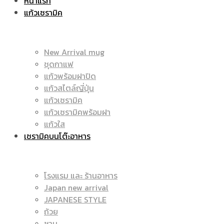
หน้าแรก
แก้วเซรามิค
ราคา
|
New Arrival mug
ชุดกาแฟ
แก้วพร้อมฝาปิด
ถูก
แก้วสไตล์ญี่ปุ่น
ราคา
แก้วเซรามิค
แก้วเซรามิคพร้อมฝา
แก้วใส
เซรามิคบนโต๊ะอาหาร
|
ถูก
โรงแรม และ ร้านอาหาร
Japan new arrival
แก้ว
JAPANESE STYLE
|
ถ้วย
ชาม