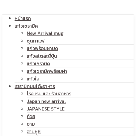
โลโก้
หน้าแรก
สกรีน
แก้วเซรามิค
New Arrival mug
ชุดกาแฟ
แก้วพร้อมฝาปิด
โลโก้
แก้วสไตล์ญี่ปุ่น
แก้วเซรามิค
แก้วเซรามิคพร้อมฝา
แก้วใส
เซรามิคบนโต๊ะอาหาร
โรงแรม และ ร้านอาหาร
Japan new arrival
JAPANESE STYLE
ถ้วย
ชาม
จานซูชิ