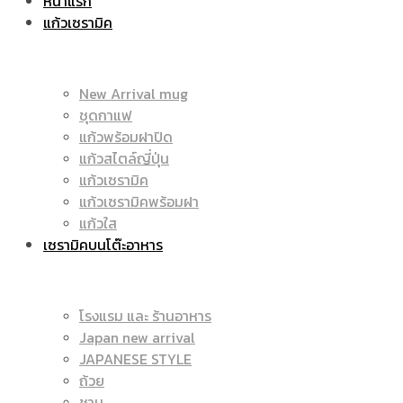
หน้าแรก
แก้วเซรามิค
ราคา
|
New Arrival mug
ชุดกาแฟ
แก้วพร้อมฝาปิด
ถูก
แก้วสไตล์ญี่ปุ่น
ราคา
แก้วเซรามิค
แก้วเซรามิคพร้อมฝา
แก้วใส
เซรามิคบนโต๊ะอาหาร
|
ถูก
โรงแรม และ ร้านอาหาร
Japan new arrival
แก้ว
JAPANESE STYLE
|
ถ้วย
ชาม