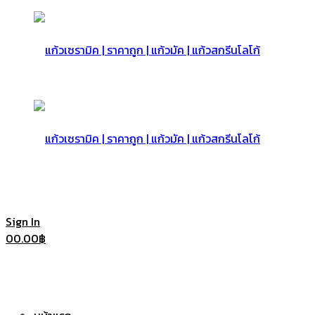
แก้ว
เซรามิค
แก้ว
Sign In
0
0.00
฿
|
เซรามิค