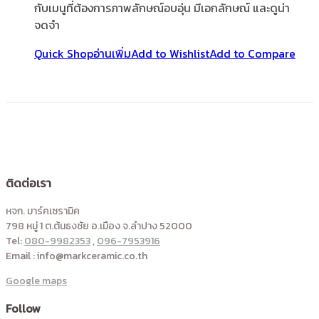
กับเมนูที่ต้องการภาพลักษณ์อบอุ่น มีเอกลักษณ์ และดูน่า
จดจำ
Quick Shop
อ่านเพิ่ม
Add to Wishlist
Add to Compare
ติดต่อเรา
หจก. มาร์คเซรามิค
798 หมู่ 1 ต.ต้นธงชัย อ.เมือง จ.ลำปาง 52000
Tel:
080-9982353
,
096-7953916
Email : info@markceramic.co.th
Google maps
Follow