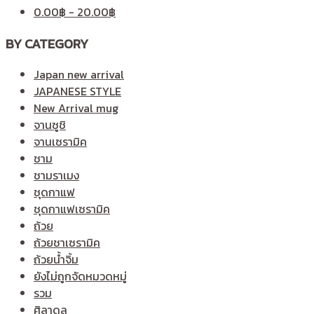
0.00
฿
-
20.00
฿
BY CATEGORY
Japan new arrival
JAPANESE STYLE
New Arrival mug
จานซูชิ
จานเซรามิค
ชาม
ชามราเมง
ชุดกาแฟ
ชุดกาแฟเซรามิค
ถ้วย
ถ้วยชาเซรามิค
ถ้วยน้ำจิ้ม
ยังไม่ถูกจัดหมวดหมู่
รวม
ศิลาดล