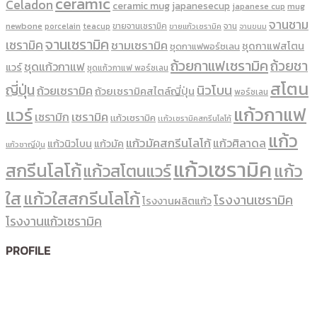
ceramic
Celadon
ceramic mug
japanesecup
mug
japanese cup
จานชาม
newbone
ขายจานเซรามิค
จาน
porcelain
teacup
ขายแก้วเซรามิค
จานขนม
จานเซรามิค
เซรามิค
ชามเซรามิค
ชุดกาแฟสโตน
ชุดกาแฟพอร์ชเลน
ถ้วยกาแฟเซรามิค
ถ้วยชา
ชุดแก้วกาแฟ
แวร์
ชุดแก้วกาแฟ พอร์ซเลน
สโตน
ญี่ปุ่น
นิวโบน
ถ้วยเซรามิค
ถ้วยเซรามิคสไตล์ญี่ปุ่น
พอร์ซเลน
แก้วกาแฟ
แวร์
เซรามิค
เซรามิก
เเก้วเซรามิค
เเก้วเซรามิคสกรีนโลโก้
แก้ว
แก้วมัคสกรีนโลโก้
แก้วศิลาดล
แก้วนิวโบน
แก้วมัค
แก้วชาญี่ปุ่น
แก้วเซรามิค
สกรีนโลโก้
แก้ว
แก้วสโตนแวร์
ใส
แก้วใสสกรีนโลโก้
โรงงานเซรามิค
โรงงานผลิตแก้ว
โรงงานแก้วเซรามิค
PROFILE