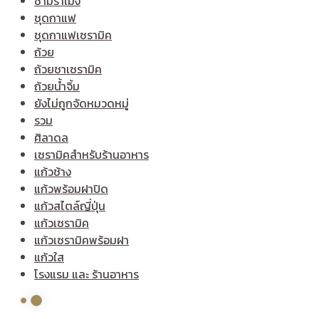
ชามราเมง
ชุดกาแฟ
ชุดกาแฟเซรามิค
ถ้วย
ถ้วยชาเซรามิค
ถ้วยน้ำจิ้ม
ยังไม่ถูกจัดหมวดหมู่
รวม
ศิลาดล
เซรามิคสำหรับร้านอาหาร
แก้วช้าง
แก้วพร้อมฝาปิด
แก้วสไตล์ญี่ปุ่น
แก้วเซรามิค
แก้วเซรามิคพร้อมฝา
แก้วใส
โรงแรม และ ร้านอาหาร