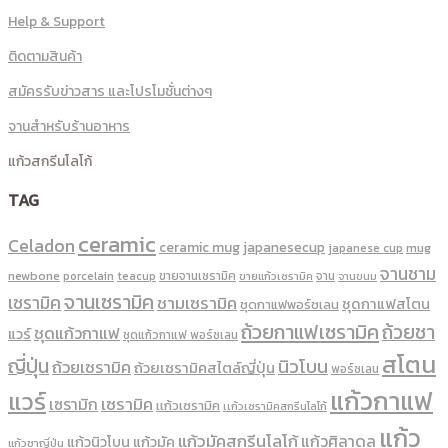
Help & Support
ติดตามสินค้า
สมัครรับข่าวสาร และโปรโมชั่นต่างๆ
จานสำหรับร้านอาหาร
แก้วสกรีนโลโก้
TAG
ceramic
Celadon
ceramic mug
japanesecup
mug
japanese cup
จานชาม
newbone
ขายจานเซรามิค
จาน
porcelain
teacup
ขายแก้วเซรามิค
จานขนม
จานเซรามิค
เซรามิค
ชามเซรามิค
ชุดกาแฟสโตน
ชุดกาแฟพอร์ชเลน
ถ้วยกาแฟเซรามิค
ถ้วยชา
ชุดแก้วกาแฟ
แวร์
ชุดแก้วกาแฟ พอร์ซเลน
สโตน
ญี่ปุ่น
นิวโบน
ถ้วยเซรามิค
ถ้วยเซรามิคสไตล์ญี่ปุ่น
พอร์ซเลน
แก้วกาแฟ
แวร์
เซรามิค
เซรามิก
เเก้วเซรามิค
เเก้วเซรามิคสกรีนโลโก้
แก้ว
แก้วมัคสกรีนโลโก้
แก้วศิลาดล
แก้วนิวโบน
แก้วมัค
แก้วชาญี่ปุ่น