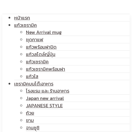
โลโก้
หน้าแรก
สกรีน
แก้วเซรามิค
New Arrival mug
ชุดกาแฟ
แก้วพร้อมฝาปิด
โลโก้
แก้วสไตล์ญี่ปุ่น
แก้วเซรามิค
แก้วเซรามิคพร้อมฝา
แก้วใส
เซรามิคบนโต๊ะอาหาร
โรงแรม และ ร้านอาหาร
Japan new arrival
JAPANESE STYLE
ถ้วย
ชาม
จานซูชิ