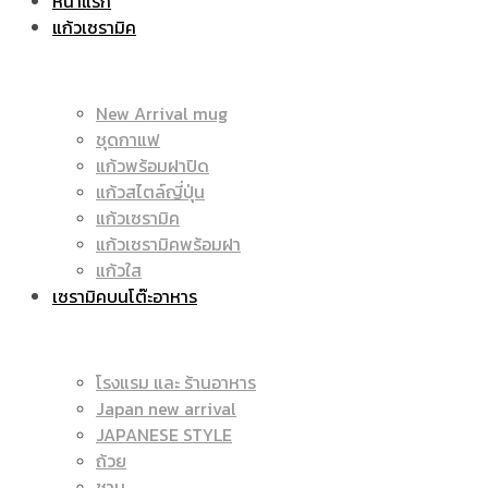
หน้าแรก
แก้วเซรามิค
ราคา
|
New Arrival mug
ชุดกาแฟ
แก้วพร้อมฝาปิด
ถูก
แก้วสไตล์ญี่ปุ่น
ราคา
แก้วเซรามิค
แก้วเซรามิคพร้อมฝา
แก้วใส
เซรามิคบนโต๊ะอาหาร
|
ถูก
โรงแรม และ ร้านอาหาร
Japan new arrival
แก้ว
JAPANESE STYLE
|
ถ้วย
ชาม