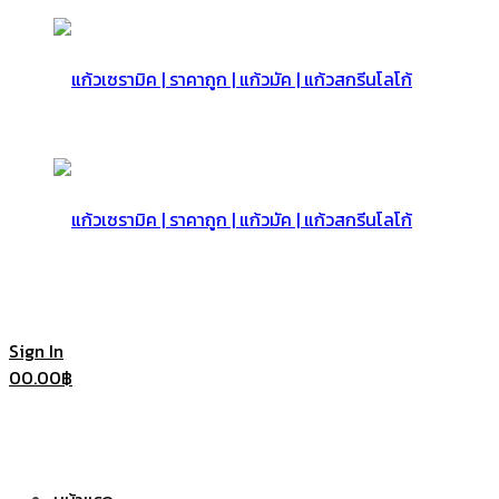
แก้ว
เซรามิค
แก้ว
Sign In
0
0.00
฿
|
เซรามิค