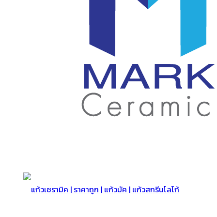
สกรีน
โลโก้