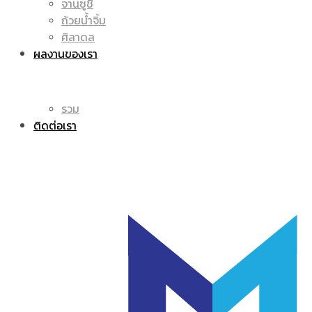
จานซูชิ
ถ้วยน้ำจิ้ม
โลโก้
แก้ว
ศิลาดล
ผลงานของเรา
รวม
มัค
ติดต่อเรา
|
แก้ว