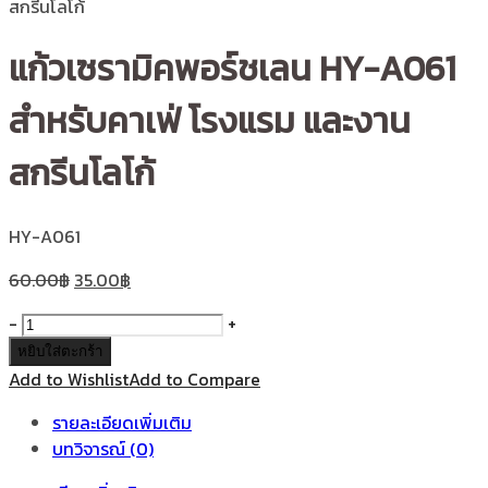
สกรีนโลโก้
แก้วเซรามิคพอร์ชเลน HY-A061
สำหรับคาเฟ่ โรงแรม และงาน
สกรีนโลโก้
HY-A061
60.00
฿
35.00
฿
จำนวน
-
+
แก้ว
หยิบใส่ตะกร้า
เซรา
Add to Wishlist
Add to Compare
มิค
รายละเอียดเพิ่มเติม
พอร์
บทวิจารณ์ (0)
ชเลน
HY-