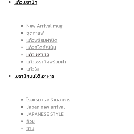
แก้วเซรามิค
มัค
|
New Arrival mug
ชุดกาแฟ
แก้วพร้อมฝาปิด
|
แก้วสไตล์ญี่ปุ่น
ราคา
แก้วเซรามิค
แก้วเซรามิคพร้อมฝา
แก้วใส
เซรามิคบนโต๊ะอาหาร
แก้ว
ถูก
โรงแรม และ ร้านอาหาร
Japan new arrival
สกรีน
JAPANESE STYLE
|
ถ้วย
ชาม