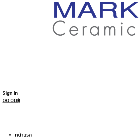
ราคา
ถูก
|
แก้ว
Sign In
0
0.00
฿
แก้ว
เซรามิค
หน้าแรก