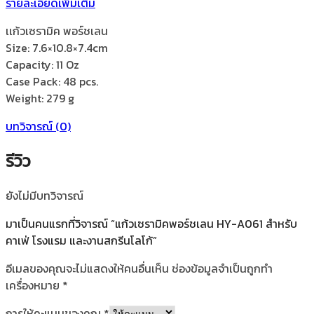
รายละเอียดเพิ่มเติม
A061
สำหรับ
เเก้วเซรามิค พอร์ชเลน
คาเฟ่
Size: 7.6×10.8×7.4cm
โรงแรม
Capacity: 11 Oz
และ
Case Pack: 48 pcs.
งาน
Weight: 279 g
สกรีน
บทวิจารณ์ (0)
โลโก้
ชิ้น
รีวิว
ยังไม่มีบทวิจารณ์
มาเป็นคนแรกที่วิจารณ์ “แก้วเซรามิคพอร์ชเลน HY-A061 สำหรับ
คาเฟ่ โรงแรม และงานสกรีนโลโก้”
อีเมลของคุณจะไม่แสดงให้คนอื่นเห็น
ช่องข้อมูลจำเป็นถูกทำ
เครื่องหมาย
*
การให้คะแนนของคุณ
*