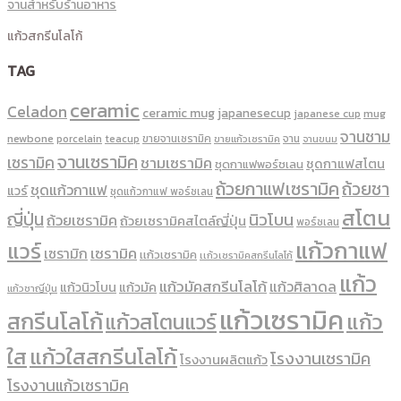
จานสำหรับร้านอาหาร
แก้วสกรีนโลโก้
TAG
ceramic
Celadon
ceramic mug
japanesecup
mug
japanese cup
จานชาม
newbone
ขายจานเซรามิค
จาน
porcelain
teacup
ขายแก้วเซรามิค
จานขนม
จานเซรามิค
เซรามิค
ชามเซรามิค
ชุดกาแฟสโตน
ชุดกาแฟพอร์ชเลน
ถ้วยกาแฟเซรามิค
ถ้วยชา
ชุดแก้วกาแฟ
แวร์
ชุดแก้วกาแฟ พอร์ซเลน
สโตน
ญี่ปุ่น
นิวโบน
ถ้วยเซรามิค
ถ้วยเซรามิคสไตล์ญี่ปุ่น
พอร์ซเลน
แก้วกาแฟ
แวร์
เซรามิค
เซรามิก
เเก้วเซรามิค
เเก้วเซรามิคสกรีนโลโก้
แก้ว
แก้วมัคสกรีนโลโก้
แก้วศิลาดล
แก้วนิวโบน
แก้วมัค
แก้วชาญี่ปุ่น
แก้วเซรามิค
สกรีนโลโก้
แก้ว
แก้วสโตนแวร์
ใส
แก้วใสสกรีนโลโก้
โรงงานเซรามิค
โรงงานผลิตแก้ว
โรงงานแก้วเซรามิค