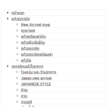
หน้าแรก
แก้วเซรามิค
New Arrival mug
ชุดกาแฟ
แก้วพร้อมฝาปิด
แก้วสไตล์ญี่ปุ่น
แก้วเซรามิค
แก้วเซรามิคพร้อมฝา
แก้วใส
เซรามิคบนโต๊ะอาหาร
โรงแรม และ ร้านอาหาร
Japan new arrival
JAPANESE STYLE
ถ้วย
ชาม
จานซูชิ