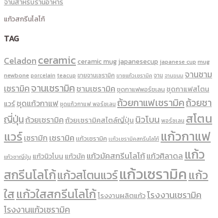
จานสำหรับร้านอาหาร
แก้วสกรีนโลโก้
TAG
ceramic
Celadon
ceramic mug
japanesecup
mug
japanese cup
จานชาม
newbone
ขายจานเซรามิค
จาน
porcelain
teacup
ขายแก้วเซรามิค
จานขนม
จานเซรามิค
เซรามิค
ชามเซรามิค
ชุดกาแฟสโตน
ชุดกาแฟพอร์ชเลน
ถ้วยกาแฟเซรามิค
ถ้วยชา
ชุดแก้วกาแฟ
แวร์
ชุดแก้วกาแฟ พอร์ซเลน
สโตน
ญี่ปุ่น
นิวโบน
ถ้วยเซรามิค
ถ้วยเซรามิคสไตล์ญี่ปุ่น
พอร์ซเลน
แก้วกาแฟ
แวร์
เซรามิค
เซรามิก
เเก้วเซรามิค
เเก้วเซรามิคสกรีนโลโก้
แก้ว
แก้วมัคสกรีนโลโก้
แก้วศิลาดล
แก้วนิวโบน
แก้วมัค
แก้วชาญี่ปุ่น
แก้วเซรามิค
สกรีนโลโก้
แก้ว
แก้วสโตนแวร์
ใส
แก้วใสสกรีนโลโก้
โรงงานเซรามิค
โรงงานผลิตแก้ว
โรงงานแก้วเซรามิค