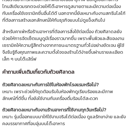
โทนสีเขียวมรกตจะช่วยให้โต๊ะอาหารดูสบายตาและมีความต่อเนื่อง
กับเครื่องใช้เซรามิคชิ้นอื่นได้ดี นอกจากนี้ยังเหมาะกับงานสกรีนโลโก้
ที่ต้องการสร้างเอกลักษณ์ให้กับธุรกิจแบบไม่ดูแข็งเกินไป
สำหรับคาเฟ่หรือร้านอาหารที่ต้องการสั่งใช้ต่อเนื่อง ถ้วยศิลาดลยัง
ช่วยให้การจัดเซ็ตเมนูดูมีเรื่องราวมากขึ้น เพราะพื้นผิวและสีของงาน
เซรามิคให้ความรู้สึกต่างจากภาชนะมาตรฐานทั่วไปอย่างชัดเจน ผู้ใช้
จึงรับรู้ถึงคุณภาพและความตั้งใจของร้านได้ง่ายขึ้นผ่านรายละเอียด
เล็ก ๆ บนโต๊ะเสิร์ฟ
คำถามเพิ่มเติมเกี่ยวกับถ้วยศิลาดล
ถ้วยศิลาดลเหมาะกับการใช้ในห้องพักโรงแรมหรือไม่?
เหมาะ เพราะช่วยให้ชุดต้อนรับในห้องพักดูเรียบร้อยและมีภาพ
ลักษณ์ที่ดีขึ้น ทั้งยังใช้งานกับเครื่องดื่มร้อนได้สะดวก
ถ้วยศิลาดลเหมาะกับงานร้านอาหารที่ใช้งานทุกวันหรือไม่?
เหมาะ รุ่นนี้ออกแบบมาให้ใช้งานจริงได้ต่อเนื่อง ดูแลรักษาง่าย และยัง
คงบรรยากาศที่อบอุ่นบนโต๊ะอาหาร