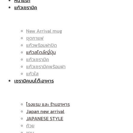
หน้าแรก
แก้วเซรามิค
ราคา
|
New Arrival mug
ชุดกาแฟ
แก้วพร้อมฝาปิด
ถูก
แก้วสไตล์ญี่ปุ่น
ราคา
แก้วเซรามิค
แก้วเซรามิคพร้อมฝา
แก้วใส
เซรามิคบนโต๊ะอาหาร
|
ถูก
โรงแรม และ ร้านอาหาร
Japan new arrival
แก้ว
JAPANESE STYLE
|
ถ้วย
ชาม