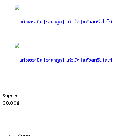
แก้ว
เซรามิค
แก้ว
Sign In
0
0.00
฿
|
เซรามิค