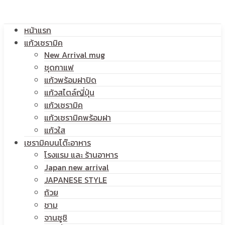
โลโก้
หน้าแรก
สกรีน
แก้วเซรามิค
New Arrival mug
ชุดกาแฟ
แก้วพร้อมฝาปิด
โลโก้
แก้วสไตล์ญี่ปุ่น
แก้วเซรามิค
แก้วเซรามิคพร้อมฝา
แก้วใส
เซรามิคบนโต๊ะอาหาร
โรงแรม และ ร้านอาหาร
Japan new arrival
JAPANESE STYLE
ถ้วย
ชาม
จานซูชิ