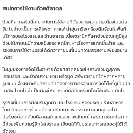
สเปกการใช้งานถ้วยศิลาดล
ถ้วยศิลาดลรุ่นนี้เหมาะกับการใช้งานที่ต้องการความต่อเนื่องในแต่ละ
วัน ไม่ว่าจะเป็นการเสิร์ฟชา กาแฟ น้ำอุ่น หรือเครื่องดื่มร้อนในพื้นที่
บริการของโรงแรมและร้านอาหาร เนื้อเซรามิคที่เผาด้วยอุณหภูมิสูง
ช่วยให้ภาชนะมีความแข็งแรง ลดปัญหาเรื่องการแตกบิ่นง่าย และ
รองรับการใช้งานจริงได้ดีกว่าภาชนะที่เน้นความสวยงามเพียงอย่าง
เดียว
ในมุมของการจัดโต๊ะอาหาร ถ้วยศิลาดลช่วยให้ภาพรวมดูสุภาพ
เรียบร้อย และเข้ากับจาน ชาม หรือชุดเสิร์ฟเซรามิคได้หลากหลาย
รูปแบบ จึงเหมาะกับสถานที่ที่ต้องการมาตรฐานการจัดโต๊ะที่ดูเป็นมือ
อาชีพ โดยไม่จำเป็นต้องใช้ภาชนะที่มีสีจัดหรือดีไซน์ซับซ้อนเกินไป
ธุรกิจที่เน้นการต้อนรับลูกค้า เช่น โรงแรม ห้องประชุม ร้านอาหาร
ไทย ร้านอาหารร่วมสมัย และร้านกาแฟบรรยากาศอบอุ่น จะได้
ประโยชน์จากถ้วยศิลาดลในแง่ของภาพลักษณ์ เพราะภาชนะประเภท
นี้ช่วยเพิ่มความรู้สึกใส่ใจรายละเอียดให้กับประสบการณ์ของผู้ใช้ได้
ชัดเจน