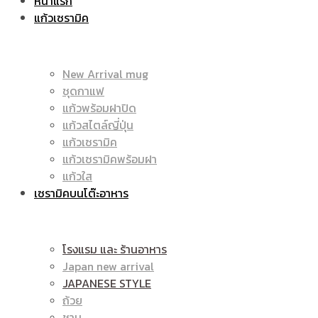
หน้าแรก
แก้วเซรามิค
ราคา
|
New Arrival mug
ชุดกาแฟ
แก้วพร้อมฝาปิด
ถูก
แก้วสไตล์ญี่ปุ่น
ราคา
แก้วเซรามิค
แก้วเซรามิคพร้อมฝา
แก้วใส
เซรามิคบนโต๊ะอาหาร
|
ถูก
โรงแรม และ ร้านอาหาร
Japan new arrival
แก้ว
JAPANESE STYLE
|
ถ้วย
ชาม