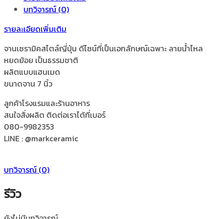
บทวิจารณ์ (0)
แฮนด์
เมด
รายละเอียดเพิ่มเติม
ลายน้ำ
ไหล
จานเซรามิคสไตล์ญี่ปุ่น ดีไซน์ที่เป็นเอกลักษณ์เฉพาะ ลายน้ำไหล
ธรรมชาติ
หยดย้อย เป็นธรรมชาติ
ชิ้น
ผลิตแบบแฮนเมด
ขนาดจาน 7 นิ้ว
ลูกค้าโรงแรมและร้านอาหาร
สนใจสั่งผลิต ติดต่อเราได้ที่เบอร์
080-9982353
LINE : @markceramic
บทวิจารณ์ (0)
รีวิว
ยังไม่มีบทวิจารณ์