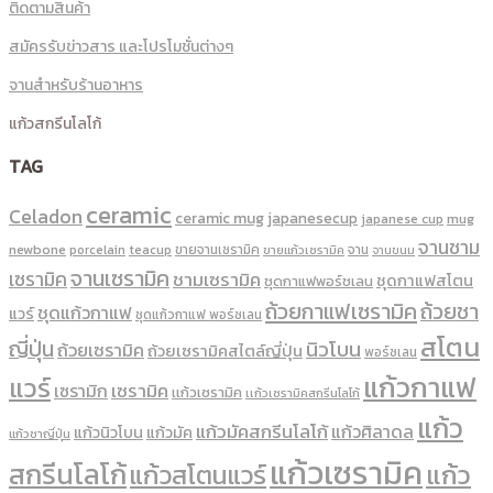
ติดตามสินค้า
สมัครรับข่าวสาร และโปรโมชั่นต่างๆ
จานสำหรับร้านอาหาร
แก้วสกรีนโลโก้
TAG
ceramic
Celadon
ceramic mug
japanesecup
mug
japanese cup
จานชาม
newbone
ขายจานเซรามิค
จาน
porcelain
teacup
ขายแก้วเซรามิค
จานขนม
จานเซรามิค
เซรามิค
ชามเซรามิค
ชุดกาแฟสโตน
ชุดกาแฟพอร์ชเลน
ถ้วยกาแฟเซรามิค
ถ้วยชา
ชุดแก้วกาแฟ
แวร์
ชุดแก้วกาแฟ พอร์ซเลน
สโตน
ญี่ปุ่น
นิวโบน
ถ้วยเซรามิค
ถ้วยเซรามิคสไตล์ญี่ปุ่น
พอร์ซเลน
แก้วกาแฟ
แวร์
เซรามิค
เซรามิก
เเก้วเซรามิค
เเก้วเซรามิคสกรีนโลโก้
แก้ว
แก้วมัคสกรีนโลโก้
แก้วศิลาดล
แก้วนิวโบน
แก้วมัค
แก้วชาญี่ปุ่น
แก้วเซรามิค
สกรีนโลโก้
แก้ว
แก้วสโตนแวร์