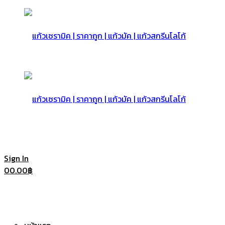
แก้ว
เซรามิค
แก้ว
Sign In
0
0.00
฿
|
เซรามิค