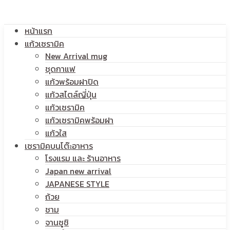
โลโก้
หน้าแรก
สกรีน
แก้วเซรามิค
New Arrival mug
ชุดกาแฟ
แก้วพร้อมฝาปิด
โลโก้
แก้วสไตล์ญี่ปุ่น
แก้วเซรามิค
แก้วเซรามิคพร้อมฝา
แก้วใส
เซรามิคบนโต๊ะอาหาร
โรงแรม และ ร้านอาหาร
Japan new arrival
JAPANESE STYLE
ถ้วย
ชาม
จานซูชิ