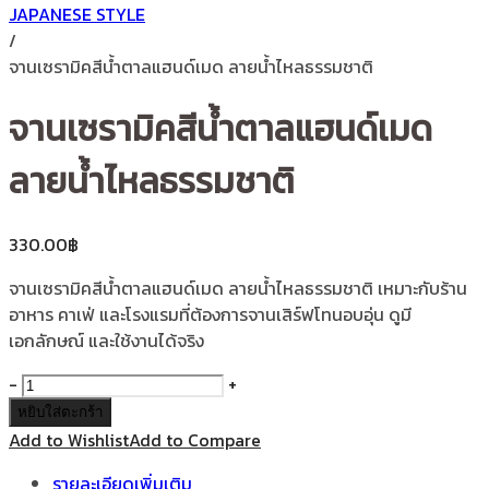
JAPANESE STYLE
/
จานเซรามิคสีน้ำตาลแฮนด์เมด ลายน้ำไหลธรรมชาติ
จานเซรามิคสีน้ำตาลแฮนด์เมด
ลายน้ำไหลธรรมชาติ
330.00
฿
จานเซรามิคสีน้ำตาลแฮนด์เมด ลายน้ำไหลธรรมชาติ เหมาะกับร้าน
อาหาร คาเฟ่ และโรงแรมที่ต้องการจานเสิร์ฟโทนอบอุ่น ดูมี
เอกลักษณ์ และใช้งานได้จริง
จำนวน
-
+
จาน
หยิบใส่ตะกร้า
เซรามิค
Add to Wishlist
Add to Compare
สี
รายละเอียดเพิ่มเติม
น้ำตาล