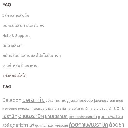
FAQ
วิธีการการสั่งซื้อ
ออกแบบสินค้าด้วยตัวเอง
Help & Support
ติดตามสินค้า
สมัครรับข่าวสาร และโปรโมชั่นต่างๆ
จานสำหรับร้านอาหาร
แก้วสกรีนโลโก้
TAG
ceramic
Celadon
ceramic mug
japanesecup
mug
japanese cup
จานชาม
newbone
ขายจานเซรามิค
จาน
porcelain
teacup
ขายแก้วเซรามิค
จานขนม
จานเซรามิค
เซรามิค
ชามเซรามิค
ชุดกาแฟสโตน
ชุดกาแฟพอร์ชเลน
ถ้วยกาแฟเซรามิค
ถ้วยชา
ชุดแก้วกาแฟ
แวร์
ชุดแก้วกาแฟ พอร์ซเลน