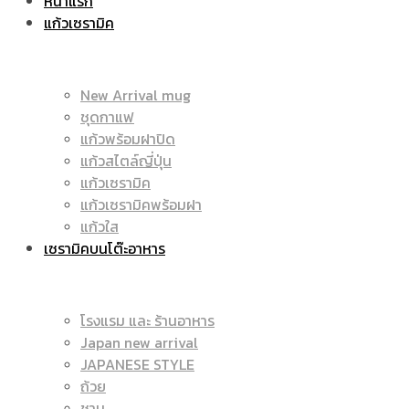
หน้าแรก
แก้วเซรามิค
ราคา
|
New Arrival mug
ชุดกาแฟ
แก้วพร้อมฝาปิด
ถูก
แก้วสไตล์ญี่ปุ่น
ราคา
แก้วเซรามิค
แก้วเซรามิคพร้อมฝา
แก้วใส
เซรามิคบนโต๊ะอาหาร
|
ถูก
โรงแรม และ ร้านอาหาร
Japan new arrival
แก้ว
JAPANESE STYLE
|
ถ้วย
ชาม