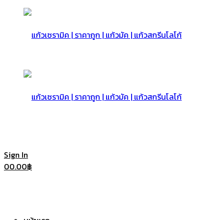
แก้ว
เซรามิค
แก้ว
Sign In
0
0.00
฿
|
เซรามิค