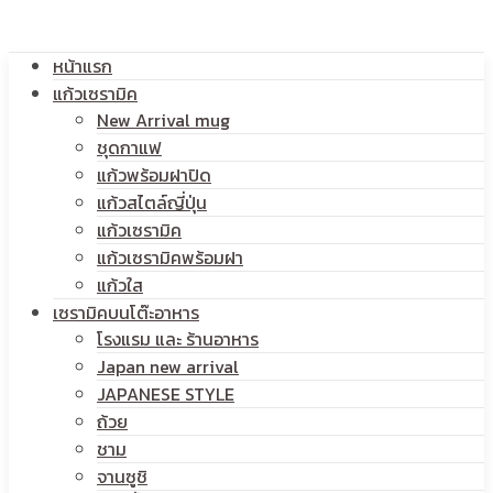
โลโก้
หน้าแรก
สกรีน
แก้วเซรามิค
New Arrival mug
ชุดกาแฟ
แก้วพร้อมฝาปิด
โลโก้
แก้วสไตล์ญี่ปุ่น
แก้วเซรามิค
แก้วเซรามิคพร้อมฝา
แก้วใส
เซรามิคบนโต๊ะอาหาร
โรงแรม และ ร้านอาหาร
Japan new arrival
JAPANESE STYLE
ถ้วย
ชาม
จานซูชิ