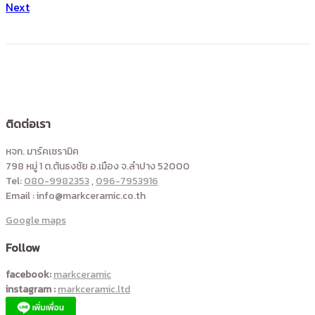
Next
ติดต่อเรา
หจก. มาร์คเซรามิค
798 หมู่ 1 ต.ต้นธงชัย อ.เมือง จ.ลำปาง 52000
Tel:
080-9982353
,
096-7953916
Email : info@markceramic.co.th
Google maps
Follow
facebook:
markceramic
instagram :
markceramic.ltd