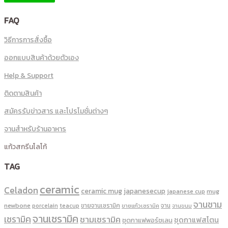
FAQ
วิธีการการสั่งซื้อ
ออกแบบสินค้าด้วยตัวเอง
Help & Support
ติดตามสินค้า
สมัครรับข่าวสาร และโปรโมชั่นต่างๆ
จานสำหรับร้านอาหาร
แก้วสกรีนโลโก้
TAG
ceramic
Celadon
ceramic mug
japanesecup
mug
japanese cup
จานชาม
newbone
ขายจานเซรามิค
จาน
porcelain
teacup
ขายแก้วเซรามิค
จานขนม
จานเซรามิค
เซรามิค
ชามเซรามิค
ชุดกาแฟสโตน
ชุดกาแฟพอร์ชเลน