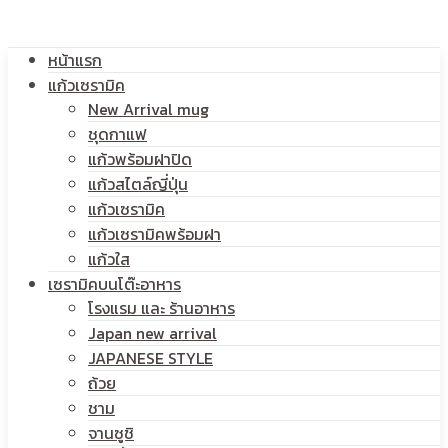
โลโก้
หน้าแรก
สกรีน
แก้วเซรามิค
New Arrival mug
ชุดกาแฟ
แก้วพร้อมฝาปิด
โลโก้
แก้วสไตล์ญี่ปุ่น
แก้วเซรามิค
แก้วเซรามิคพร้อมฝา
แก้วใส
เซรามิคบนโต๊ะอาหาร
โรงแรม และ ร้านอาหาร
Japan new arrival
JAPANESE STYLE
ถ้วย
ชาม
จานซูชิ