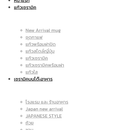
หน้าแรก
แก้วเซรามิค
ราคา
|
New Arrival mug
ชุดกาแฟ
แก้วพร้อมฝาปิด
ถูก
แก้วสไตล์ญี่ปุ่น
ราคา
แก้วเซรามิค
แก้วเซรามิคพร้อมฝา
แก้วใส
เซรามิคบนโต๊ะอาหาร
|
ถูก
โรงแรม และ ร้านอาหาร
Japan new arrival
แก้ว
JAPANESE STYLE
|
ถ้วย
ชาม