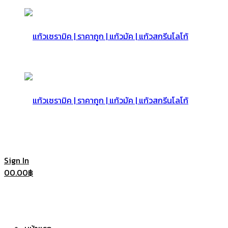
แก้ว
เซรามิค
แก้ว
Sign In
0
0.00
฿
|
เซรามิค