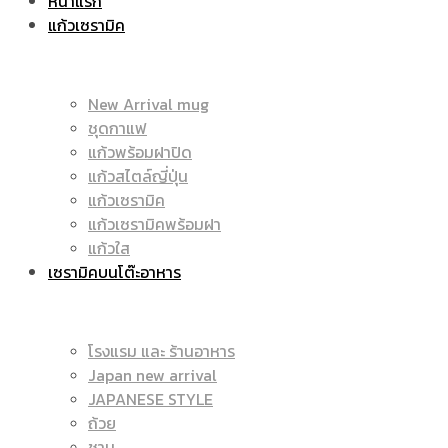
หน้าแรก
แก้วเซรามิค
ราคา
|
New Arrival mug
ชุดกาแฟ
แก้วพร้อมฝาปิด
ถูก
แก้วสไตล์ญี่ปุ่น
ราคา
แก้วเซรามิค
แก้วเซรามิคพร้อมฝา
แก้วใส
เซรามิคบนโต๊ะอาหาร
|
ถูก
โรงแรม และ ร้านอาหาร
Japan new arrival
แก้ว
JAPANESE STYLE
|
ถ้วย
ชาม