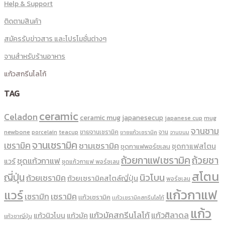
Help & Support
ติดตามสินค้า
สมัครรับข่าวสาร และโปรโมชั่นต่างๆ
จานสำหรับร้านอาหาร
แก้วสกรีนโลโก้
TAG
ceramic
Celadon
ceramic mug
japanesecup
mug
japanese cup
จานชาม
newbone
ขายจานเซรามิค
จาน
porcelain
teacup
ขายแก้วเซรามิค
จานขนม
จานเซรามิค
เซรามิค
ชามเซรามิค
ชุดกาแฟสโตน
ชุดกาแฟพอร์ชเลน
ถ้วยกาแฟเซรามิค
ถ้วยชา
ชุดแก้วกาแฟ
แวร์
ชุดแก้วกาแฟ พอร์ซเลน
สโตน
ญี่ปุ่น
นิวโบน
ถ้วยเซรามิค
ถ้วยเซรามิคสไตล์ญี่ปุ่น
พอร์ซเลน
แก้วกาแฟ
แวร์
เซรามิค
เซรามิก
เเก้วเซรามิค
เเก้วเซรามิคสกรีนโลโก้
แก้ว
แก้วมัคสกรีนโลโก้
แก้วศิลาดล
แก้วนิวโบน
แก้วมัค
แก้วชาญี่ปุ่น