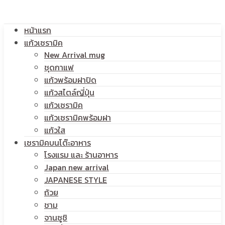
โลโก้
หน้าแรก
สกรีน
แก้วเซรามิค
New Arrival mug
ชุดกาแฟ
แก้วพร้อมฝาปิด
โลโก้
แก้วสไตล์ญี่ปุ่น
แก้วเซรามิค
แก้วเซรามิคพร้อมฝา
แก้วใส
เซรามิคบนโต๊ะอาหาร
โรงแรม และ ร้านอาหาร
Japan new arrival
JAPANESE STYLE
ถ้วย
ชาม
จานซูชิ