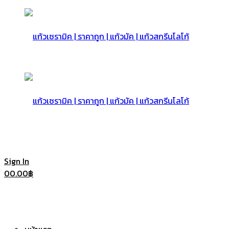
แก้ว
เซรามิค
แก้ว
Sign In
0
0.00
฿
|
เซรามิค