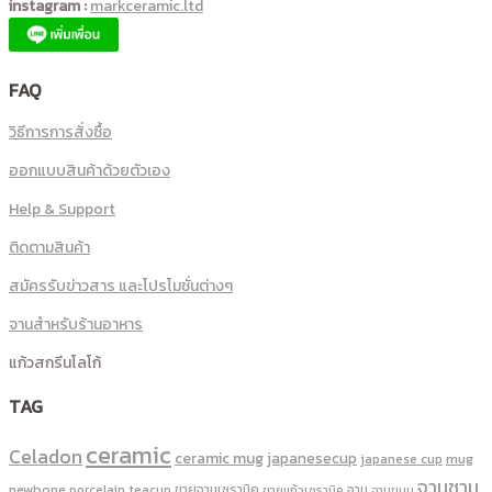
instagram :
markceramic.ltd
FAQ
วิธีการการสั่งซื้อ
ออกแบบสินค้าด้วยตัวเอง
Help & Support
ติดตามสินค้า
สมัครรับข่าวสาร และโปรโมชั่นต่างๆ
จานสำหรับร้านอาหาร
แก้วสกรีนโลโก้
TAG
ceramic
Celadon
ceramic mug
japanesecup
mug
japanese cup
จานชาม
newbone
ขายจานเซรามิค
จาน
porcelain
teacup
ขายแก้วเซรามิค
จานขนม