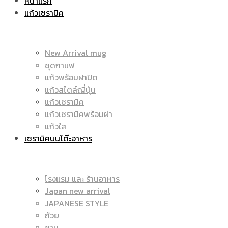
หน้าแรก
แก้วเซรามิค
ราคา
|
New Arrival mug
ชุดกาแฟ
แก้วพร้อมฝาปิด
ถูก
แก้วสไตล์ญี่ปุ่น
ราคา
แก้วเซรามิค
แก้วเซรามิคพร้อมฝา
แก้วใส
เซรามิคบนโต๊ะอาหาร
|
ถูก
โรงแรม และ ร้านอาหาร
Japan new arrival
แก้ว
JAPANESE STYLE
|
ถ้วย
ชาม