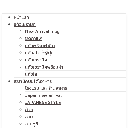
โลโก้
หน้าแรก
สกรีน
แก้วเซรามิค
New Arrival mug
ชุดกาแฟ
แก้วพร้อมฝาปิด
โลโก้
แก้วสไตล์ญี่ปุ่น
แก้วเซรามิค
แก้วเซรามิคพร้อมฝา
แก้วใส
เซรามิคบนโต๊ะอาหาร
โรงแรม และ ร้านอาหาร
Japan new arrival
JAPANESE STYLE
ถ้วย
ชาม
จานซูชิ