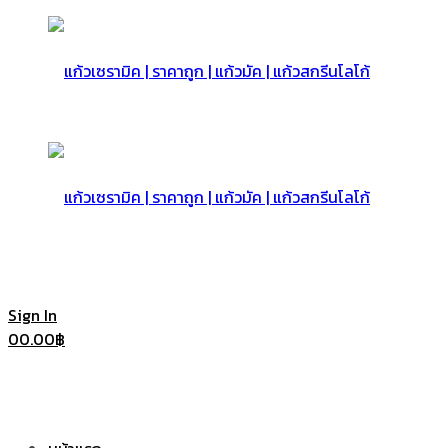
แก้ว
เซรามิค
แก้ว
Sign In
0
0.00
฿
|
เซรามิค