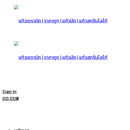
แก้ว
เซรามิค
แก้ว
Sign In
0
0.00
฿
|
เซรามิค