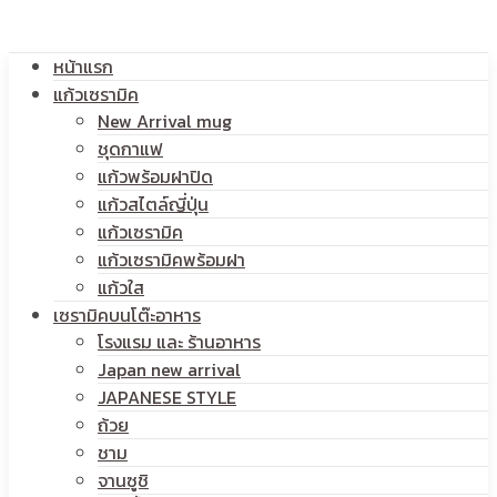
โลโก้
หน้าแรก
สกรีน
แก้วเซรามิค
New Arrival mug
ชุดกาแฟ
แก้วพร้อมฝาปิด
โลโก้
แก้วสไตล์ญี่ปุ่น
แก้วเซรามิค
แก้วเซรามิคพร้อมฝา
แก้วใส
เซรามิคบนโต๊ะอาหาร
โรงแรม และ ร้านอาหาร
Japan new arrival
JAPANESE STYLE
ถ้วย
ชาม
จานซูชิ