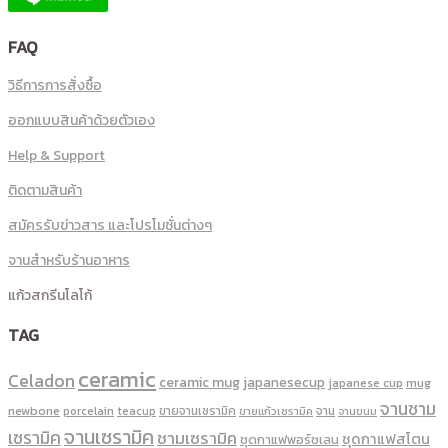
FAQ
วิธีการการสั่งซื้อ
ออกแบบสินค้าด้วยตัวเอง
Help & Support
ติดตามสินค้า
สมัครรับข่าวสาร และโปรโมชั่นต่างๆ
จานสำหรับร้านอาหาร
แก้วสกรีนโลโก้
TAG
ceramic
Celadon
ceramic mug
japanesecup
mug
japanese cup
จานชาม
newbone
ขายจานเซรามิค
จาน
porcelain
teacup
ขายแก้วเซรามิค
จานขนม
จานเซรามิค
เซรามิค
ชามเซรามิค
ชุดกาแฟสโตน
ชุดกาแฟพอร์ชเลน