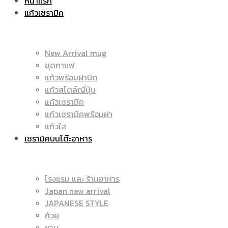
หน้าแรก
แก้วเซรามิค
ราคา
|
New Arrival mug
ชุดกาแฟ
แก้วพร้อมฝาปิด
ถูก
แก้วสไตล์ญี่ปุ่น
ราคา
แก้วเซรามิค
แก้วเซรามิคพร้อมฝา
แก้วใส
เซรามิคบนโต๊ะอาหาร
|
ถูก
โรงแรม และ ร้านอาหาร
Japan new arrival
แก้ว
JAPANESE STYLE
|
ถ้วย
ชาม