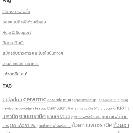
FAQ
วิธีการการสั่งซื้อ
ออกแบบสินค้าด้วยตัวเอง
Help & Support
ติดตามสินค้า
สมัครรับข่าวสาร และโปรโมชั่นต่างๆ
จานสำหรับร้านอาหาร
แก้วสกรีนโลโก้
TAG
ceramic
Celadon
ceramic mug
japanesecup
mug
japanese cup
จานชาม
newbone
ขายจานเซรามิค
จาน
porcelain
teacup
ขายแก้วเซรามิค
จานขนม
จานเซรามิค
เซรามิค
ชามเซรามิค
ชุดกาแฟสโตน
ชุดกาแฟพอร์ชเลน
ถ้วยกาแฟเซรามิค
ถ้วยชา
ชุดแก้วกาแฟ
แวร์
ชุดแก้วกาแฟ พอร์ซเลน