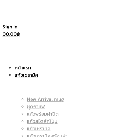
Sign In
0
0.00
฿
หน้าแรก
แก้วเซรามิค
New Arrival mug
ชุดกาแฟ
แก้วพร้อมฝาปิด
แก้วสไตล์ญี่ปุ่น
แก้วเซรามิค
แก้วเซรามิคพร้อมฝา