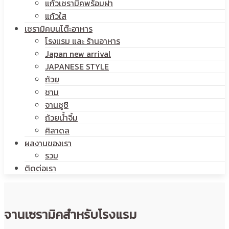
แก้วเซรามิคพร้อมฝา
แก้วใส
เซรามิคบนโต๊ะอาหาร
โรงแรม และ ร้านอาหาร
Japan new arrival
JAPANESE STYLE
ถ้วย
ชาม
จานซูชิ
ถ้วยน้ำจิ้ม
ศิลาดล
ผลงานของเรา
รวม
ติดต่อเรา
จานเซรามิคสำหรับโรงแรม