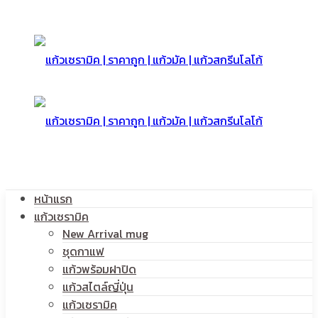
หน้าแรก
แก้วเซรามิค
New Arrival mug
ชุดกาแฟ
แก้วพร้อมฝาปิด
แก้วสไตล์ญี่ปุ่น
แก้วเซรามิค