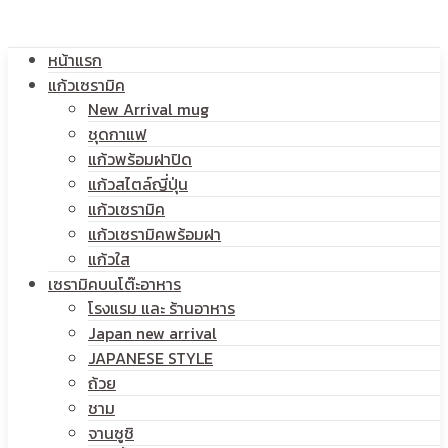
โลโก้
หน้าแรก
สกรีน
แก้วเซรามิค
New Arrival mug
ชุดกาแฟ
แก้วพร้อมฝาปิด
โลโก้
แก้วสไตล์ญี่ปุ่น
แก้วเซรามิค
แก้วเซรามิคพร้อมฝา
แก้วใส
เซรามิคบนโต๊ะอาหาร
โรงแรม และ ร้านอาหาร
Japan new arrival
JAPANESE STYLE
ถ้วย
ชาม
จานซูชิ