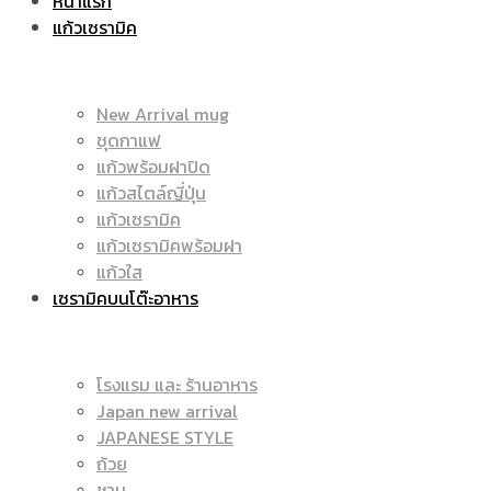
หน้าแรก
แก้วเซรามิค
ราคา
|
New Arrival mug
ชุดกาแฟ
แก้วพร้อมฝาปิด
ถูก
แก้วสไตล์ญี่ปุ่น
ราคา
แก้วเซรามิค
แก้วเซรามิคพร้อมฝา
แก้วใส
เซรามิคบนโต๊ะอาหาร
|
ถูก
โรงแรม และ ร้านอาหาร
Japan new arrival
แก้ว
JAPANESE STYLE
|
ถ้วย
ชาม