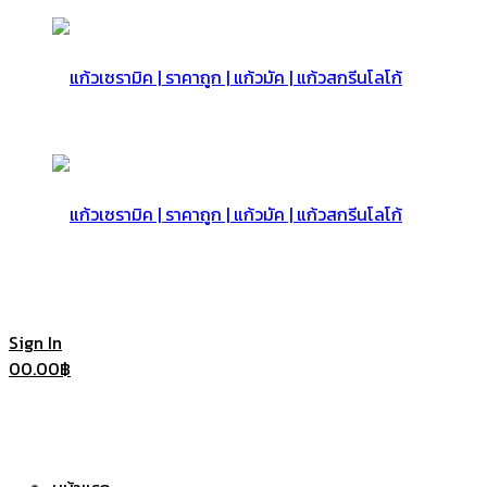
แก้ว
เซรามิค
แก้ว
Sign In
0
0.00
฿
|
เซรามิค