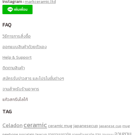
instagram :
markceramic.ltd
FAQ
วิธีการการสั่งซื้อ
ออกแบบสินค้าด้วยตัวเอง
Help & Support
ติดตามสินค้า
สมัครรับข่าวสาร และโปรโมชั่นต่างๆ
จานสำหรับร้านอาหาร
แก้วสกรีนโลโก้
TAG
ceramic
Celadon
ceramic mug
japanesecup
mug
japanese cup
จานชาม
newbone
ขายจานเซรามิค
จาน
porcelain
teacup
ขายแก้วเซรามิค
จานขนม