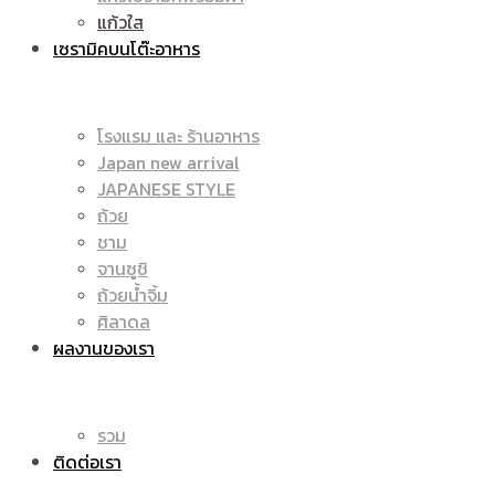
แก้วใส
เซรามิคบนโต๊ะอาหาร
โรงแรม และ ร้านอาหาร
Japan new arrival
JAPANESE STYLE
ถ้วย
ชาม
จานซูชิ
ถ้วยน้ำจิ้ม
ศิลาดล
ผลงานของเรา
รวม
ติดต่อเรา