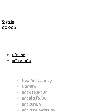
Sign In
0
0.00
฿
หน้าแรก
แก้วเซรามิค
New Arrival mug
ชุดกาแฟ
แก้วพร้อมฝาปิด
แก้วสไตล์ญี่ปุ่น
แก้วเซรามิค
แก้วเซรามิคพร้อมฝา