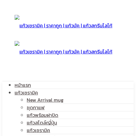
หน้าแรก
แก้วเซรามิค
New Arrival mug
ชุดกาแฟ
แก้วพร้อมฝาปิด
แก้วสไตล์ญี่ปุ่น
แก้วเซรามิค