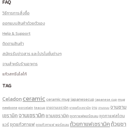
FAQ
วิธีการการสั่งซื้อ
ออกแบบสินค้าด้วยตัวเอง
Help & Support
ติดตามสินค้า
สมัครรับข่าวสาร และโปรโมชั่นต่างๆ
จานสำหรับร้านอาหาร
แก้วสกรีนโลโก้
TAG
ceramic
Celadon
ceramic mug
japanesecup
mug
japanese cup
จานชาม
newbone
ขายจานเซรามิค
จาน
porcelain
teacup
ขายแก้วเซรามิค
จานขนม
จานเซรามิค
เซรามิค
ชามเซรามิค
ชุดกาแฟสโตน
ชุดกาแฟพอร์ชเลน
ถ้วยกาแฟเซรามิค
ถ้วยชา
ชุดแก้วกาแฟ
แวร์
ชุดแก้วกาแฟ พอร์ซเลน