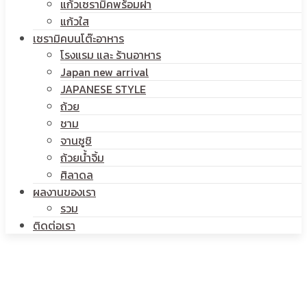
แก้วเซรามิคพร้อมฝา
แก้วใส
เซรามิคบนโต๊ะอาหาร
โรงแรม และ ร้านอาหาร
Japan new arrival
JAPANESE STYLE
ถ้วย
ชาม
จานซูชิ
ถ้วยน้ำจิ้ม
ศิลาดล
ผลงานของเรา
รวม
ติดต่อเรา