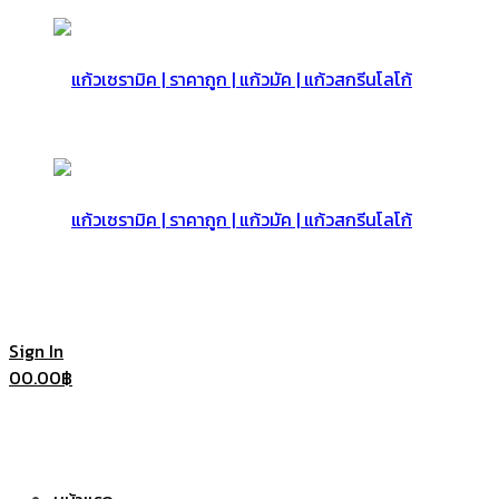
แก้ว
เซรามิค
แก้ว
Sign In
0
0.00
฿
|
เซรามิค