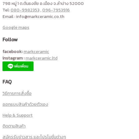
798 หมู่ 1 ต.ต้นธงชัย อ.เมือง จ.ลำปาง 52000
Tel:
080-9982353
,
096-7953916
Email : info@markceramic.co.th
Google maps
Follow
facebook:
markceramic
instagram :
markceramic.ltd
FAQ
วิธีการการสั่งซื้อ
ออกแบบสินค้าด้วยตัวเอง
Help & Support
ติดตามสินค้า
สมัครรับข่าวสาร และโปรโมชั่นต่างๆ