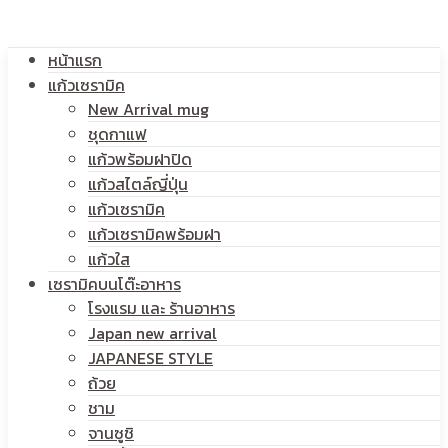
โลโก้
หน้าแรก
สกรีน
แก้วเซรามิค
New Arrival mug
ชุดกาแฟ
แก้วพร้อมฝาปิด
โลโก้
แก้วสไตล์ญี่ปุ่น
แก้วเซรามิค
แก้วเซรามิคพร้อมฝา
แก้วใส
เซรามิคบนโต๊ะอาหาร
โรงแรม และ ร้านอาหาร
Japan new arrival
JAPANESE STYLE
ถ้วย
ชาม
จานซูชิ