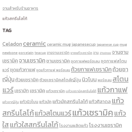
จานสำหรับร้านอาหาร
แก้วสกรีนโลโก้
TAG
ceramic
Celadon
ceramic mug
japanesecup
mug
japanese cup
จานชาม
newbone
ขายจานเซรามิค
จาน
porcelain
teacup
ขายแก้วเซรามิค
จานขนม
จานเซรามิค
เซรามิค
ชามเซรามิค
ชุดกาแฟสโตน
ชุดกาแฟพอร์ชเลน
ถ้วยกาแฟเซรามิค
ถ้วยชา
ชุดแก้วกาแฟ
แวร์
ชุดแก้วกาแฟ พอร์ซเลน
สโตน
ญี่ปุ่น
นิวโบน
ถ้วยเซรามิค
ถ้วยเซรามิคสไตล์ญี่ปุ่น
พอร์ซเลน
แก้วกาแฟ
แวร์
เซรามิค
เซรามิก
เเก้วเซรามิค
เเก้วเซรามิคสกรีนโลโก้
แก้ว
แก้วมัคสกรีนโลโก้
แก้วศิลาดล
แก้วนิวโบน
แก้วมัค
แก้วชาญี่ปุ่น
แก้วเซรามิค
สกรีนโลโก้
แก้ว
แก้วสโตนแวร์
ใส
แก้วใสสกรีนโลโก้
โรงงานเซรามิค
โรงงานผลิตแก้ว