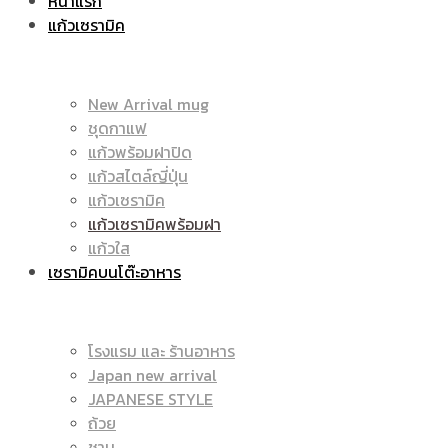
หน้าแรก
แก้วเซรามิค
ราคา
|
New Arrival mug
ชุดกาแฟ
แก้วพร้อมฝาปิด
ถูก
แก้วสไตล์ญี่ปุ่น
ราคา
แก้วเซรามิค
แก้วเซรามิคพร้อมฝา
แก้วใส
เซรามิคบนโต๊ะอาหาร
|
ถูก
โรงแรม และ ร้านอาหาร
Japan new arrival
แก้ว
JAPANESE STYLE
|
ถ้วย
ชาม