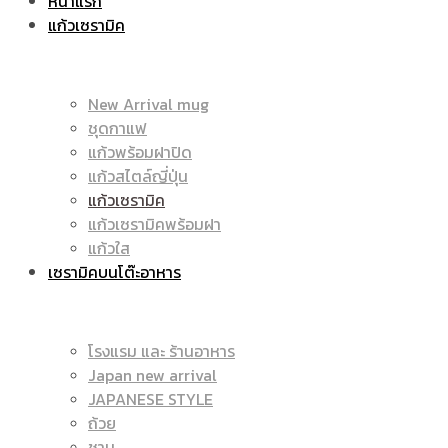
หน้าแรก
แก้วเซรามิค
ราคา
|
New Arrival mug
ชุดกาแฟ
แก้วพร้อมฝาปิด
ถูก
แก้วสไตล์ญี่ปุ่น
ราคา
แก้วเซรามิค
แก้วเซรามิคพร้อมฝา
แก้วใส
เซรามิคบนโต๊ะอาหาร
|
ถูก
โรงแรม และ ร้านอาหาร
Japan new arrival
แก้ว
JAPANESE STYLE
|
ถ้วย
ชาม