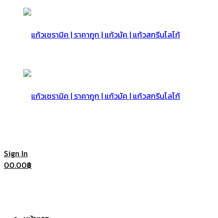
แก้ว
เซรามิค
แก้ว
Sign In
0
0.00
฿
|
เซรามิค