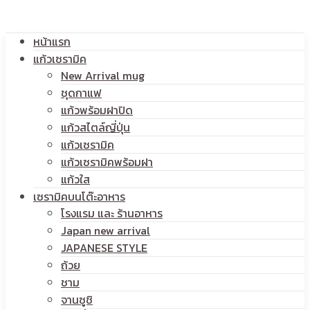
โลโก้
หน้าแรก
สกรีน
แก้วเซรามิค
New Arrival mug
ชุดกาแฟ
แก้วพร้อมฝาปิด
โลโก้
แก้วสไตล์ญี่ปุ่น
แก้วเซรามิค
แก้วเซรามิคพร้อมฝา
แก้วใส
เซรามิคบนโต๊ะอาหาร
โรงแรม และ ร้านอาหาร
Japan new arrival
JAPANESE STYLE
ถ้วย
ชาม
จานซูชิ