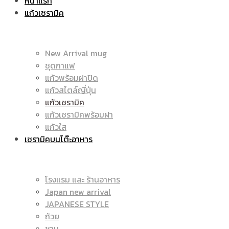
หน้าแรก
แก้วเซรามิค
ราคา
|
New Arrival mug
ชุดกาแฟ
แก้วพร้อมฝาปิด
ถูก
แก้วสไตล์ญี่ปุ่น
ราคา
แก้วเซรามิค
แก้วเซรามิคพร้อมฝา
แก้วใส
เซรามิคบนโต๊ะอาหาร
|
ถูก
โรงแรม และ ร้านอาหาร
Japan new arrival
แก้ว
JAPANESE STYLE
|
ถ้วย
ชาม