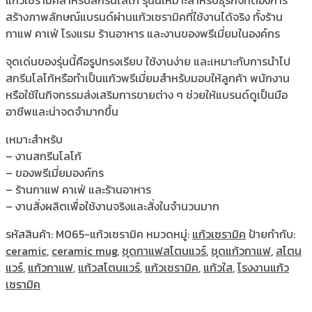
สร้างภาพลักษณ์แบรนด์ผ่านแก้วเซรามิคที่ใช้งานได้จริง ทั้งร้าน
กาแฟ คาเฟ่ โรงแรม ร้านอาหาร และงานของพรีเมี่ยมในองค์กร
จุดเด่นของรุ่นนี้คือรูปทรงเรียบ ใช้งานง่าย และเหมาะกับการนำไป
สกรีนโลโก้หรือทำเป็นแก้วพรีเมี่ยมสำหรับมอบให้ลูกค้า พนักงาน
หรือใช้ในกิจกรรมส่งเสริมการขายต่าง ๆ ช่วยให้แบรนด์ดูเป็นมือ
อาชีพและน่าจดจำมากขึ้น
เหมาะสำหรับ
– งานสกรีนโลโก้
– ของพรีเมี่ยมองค์กร
– ร้านกาแฟ คาเฟ่ และร้านอาหาร
– งานสั่งผลิตเพื่อใช้งานจริงและสั่งในจำนวนมาก
รหัสสินค้า:
M065-แก้วเซรามิค
หมวดหมู่:
แก้วเซรามิค
ป้ายกำกับ:
ceramic
,
ceramic mug
,
ชุดกาแฟสโตนแวร์
,
ชุดแก้วกาแฟ
,
สโตน
แวร์
,
แก้วกาแฟ
,
แก้วสโตนแวร์
,
แก้วเซรามิค
,
แก้วใส
,
โรงงานแก้ว
เซรามิค