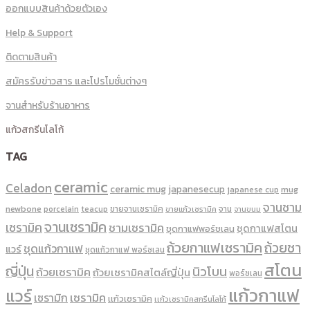
ออกแบบสินค้าด้วยตัวเอง
Help & Support
ติดตามสินค้า
สมัครรับข่าวสาร และโปรโมชั่นต่างๆ
จานสำหรับร้านอาหาร
แก้วสกรีนโลโก้
TAG
ceramic
Celadon
ceramic mug
japanesecup
mug
japanese cup
จานชาม
newbone
ขายจานเซรามิค
จาน
porcelain
teacup
ขายแก้วเซรามิค
จานขนม
จานเซรามิค
เซรามิค
ชามเซรามิค
ชุดกาแฟสโตน
ชุดกาแฟพอร์ชเลน
ถ้วยกาแฟเซรามิค
ถ้วยชา
ชุดแก้วกาแฟ
แวร์
ชุดแก้วกาแฟ พอร์ซเลน
สโตน
ญี่ปุ่น
นิวโบน
ถ้วยเซรามิค
ถ้วยเซรามิคสไตล์ญี่ปุ่น
พอร์ซเลน
แก้วกาแฟ
แวร์
เซรามิค
เซรามิก
เเก้วเซรามิค
เเก้วเซรามิคสกรีนโลโก้