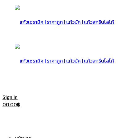
แก้ว
เซรามิค
แก้ว
Sign In
0
0.00
฿
|
เซรามิค