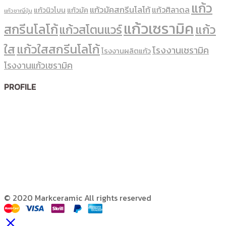
แก้ว
แก้วมัคสกรีนโลโก้
แก้วศิลาดล
แก้วนิวโบน
แก้วมัค
แก้วชาญี่ปุ่น
แก้วเซรามิค
สกรีนโลโก้
แก้ว
แก้วสโตนแวร์
ใส
แก้วใสสกรีนโลโก้
โรงงานเซรามิค
โรงงานผลิตแก้ว
โรงงานแก้วเซรามิค
PROFILE
© 2020 Markceramic All rights reserved