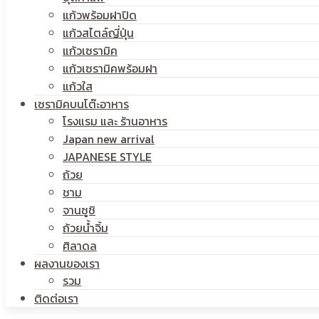
แก้วพร้อมฝาปิด
โลโก้
แก้วสไตล์ญี่ปุ่น
สกรีน
แก้วเซรามิค
แก้วเซรามิคพร้อมฝา
แก้วใส
เซรามิคบนโต๊ะอาหาร
โรงแรม และ ร้านอาหาร
โลโก้
Japan new arrival
JAPANESE STYLE
ถ้วย
ชาม
จานซูชิ
ถ้วยน้ำจิ้ม
ศิลาดล
ผลงานของเรา
รวม
ติดต่อเรา