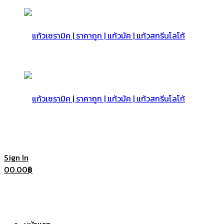
แก้ว
เซรามิค
แก้ว
Sign In
0
0.00
฿
|
เซรามิค