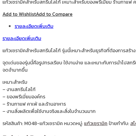
แก้วเซรามิคสำหรับสกรีนโลโก้ เหมาะสำหรับของพรีเมี่ยม ร้านกาแฟ คาเ
Add to Wishlist
Add to Compare
รายละเอียดเพิ่มเติม
รายละเอียดเพิ่มเติม
แก้วเซรามิคสำหรับสกรีนโลโก้ รุ่นนี้เหมาะสำหรับธุรกิจที่ต้องการสร
จุดเด่นของรุ่นนี้คือรูปทรงเรียบ ใช้งานง่าย และเหมาะกับการนำไปสกร
จดจำมากขึ้น
เหมาะสำหรับ
– งานสกรีนโลโก้
– ของพรีเมี่ยมองค์กร
– ร้านกาแฟ คาเฟ่ และร้านอาหาร
– งานสั่งผลิตเพื่อใช้งานจริงและสั่งในจำนวนมาก
รหัสสินค้า:
M048-แก้วเซรามิค
หมวดหมู่:
แก้วเซรามิค
ป้ายกำกับ:
สโ