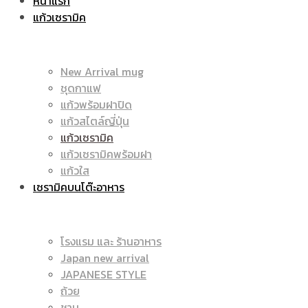
หน้าแรก
แก้วเซรามิค
ราคา
|
New Arrival mug
ชุดกาแฟ
แก้วพร้อมฝาปิด
ถูก
แก้วสไตล์ญี่ปุ่น
ราคา
แก้วเซรามิค
แก้วเซรามิคพร้อมฝา
แก้วใส
เซรามิคบนโต๊ะอาหาร
|
ถูก
โรงแรม และ ร้านอาหาร
Japan new arrival
แก้ว
JAPANESE STYLE
|
ถ้วย
ชาม