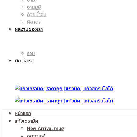
จานซูชิ
ถ้วยน้ำจิ้ม
มัค
แก้ว
ศิลาดล
ผลงานของเรา
|
รวม
มัค
ติดต่อเรา
แก้ว
|
หน้าแรก
สกรีน
แก้วเซรามิค
แก้ว
New Arrival mug
ชุดกาแฟ