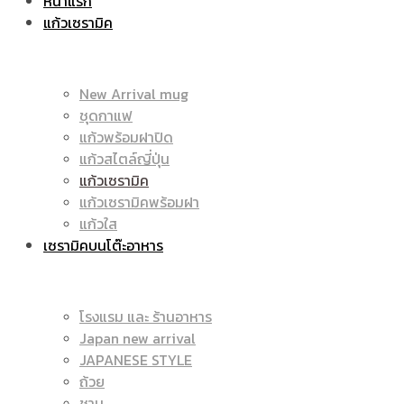
หน้าแรก
แก้วเซรามิค
ราคา
|
New Arrival mug
ชุดกาแฟ
แก้วพร้อมฝาปิด
ถูก
แก้วสไตล์ญี่ปุ่น
ราคา
แก้วเซรามิค
แก้วเซรามิคพร้อมฝา
แก้วใส
เซรามิคบนโต๊ะอาหาร
|
ถูก
โรงแรม และ ร้านอาหาร
Japan new arrival
แก้ว
JAPANESE STYLE
|
ถ้วย
ชาม