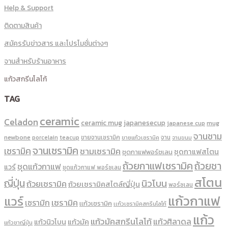
Help & Support
ติดตามสินค้า
สมัครรับข่าวสาร และโปรโมชั่นต่างๆ
จานสำหรับร้านอาหาร
แก้วสกรีนโลโก้
TAG
ceramic
Celadon
ceramic mug
japanesecup
mug
japanese cup
จานชาม
newbone
ขายจานเซรามิค
จาน
porcelain
teacup
ขายแก้วเซรามิค
จานขนม
จานเซรามิค
เซรามิค
ชามเซรามิค
ชุดกาแฟสโตน
ชุดกาแฟพอร์ชเลน
ถ้วยกาแฟเซรามิค
ถ้วยชา
ชุดแก้วกาแฟ
แวร์
ชุดแก้วกาแฟ พอร์ซเลน
สโตน
ญี่ปุ่น
นิวโบน
ถ้วยเซรามิค
ถ้วยเซรามิคสไตล์ญี่ปุ่น
พอร์ซเลน
แก้วกาแฟ
แวร์
เซรามิค
เซรามิก
เเก้วเซรามิค
เเก้วเซรามิคสกรีนโลโก้
แก้ว
แก้วมัคสกรีนโลโก้
แก้วศิลาดล
แก้วนิวโบน
แก้วมัค
แก้วชาญี่ปุ่น