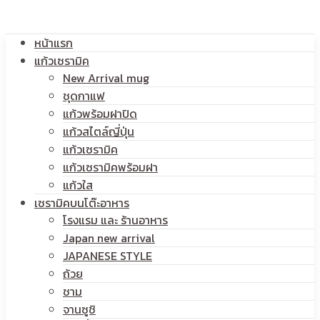
โลโก้
หน้าแรก
สกรีน
แก้วเซรามิค
New Arrival mug
ชุดกาแฟ
แก้วพร้อมฝาปิด
โลโก้
แก้วสไตล์ญี่ปุ่น
แก้วเซรามิค
แก้วเซรามิคพร้อมฝา
แก้วใส
เซรามิคบนโต๊ะอาหาร
โรงแรม และ ร้านอาหาร
Japan new arrival
JAPANESE STYLE
ถ้วย
ชาม
จานซูชิ