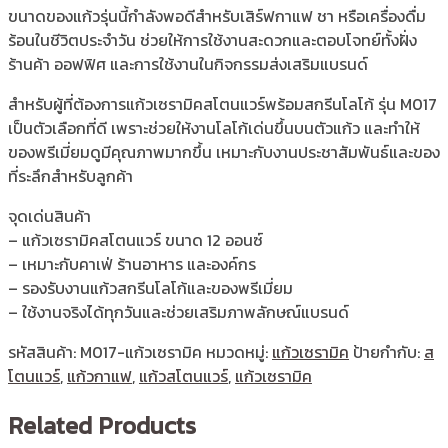
ขนาดของแก้วรุ่นนี้กำลังพอดีสำหรับเสิร์ฟกาแฟ ชา หรือเครื่องดื่ม
ร้อนในชีวิตประจำวัน ช่วยให้การใช้งานสะดวกและตอบโจทย์ทั้งฝั่ง
ร้านค้า ออฟฟิศ และการใช้งานในกิจกรรมส่งเสริมแบรนด์
สำหรับผู้ที่ต้องการแก้วเซรามิคสโตนแวร์พร้อมสกรีนโลโก้ รุ่น M017
เป็นตัวเลือกที่ดี เพราะช่วยให้งานโลโก้เด่นขึ้นบนตัวแก้ว และทำให้
ของพรีเมี่ยมดูมีคุณภาพมากขึ้น เหมาะกับงานประชาสัมพันธ์และของ
ที่ระลึกสำหรับลูกค้า
จุดเด่นสินค้า
– แก้วเซรามิคสโตนแวร์ ขนาด 12 ออนซ์
– เหมาะกับคาเฟ่ ร้านอาหาร และองค์กร
– รองรับงานแก้วสกรีนโลโก้และของพรีเมี่ยม
– ใช้งานจริงได้ทุกวันและช่วยเสริมภาพลักษณ์แบรนด์
รหัสสินค้า:
M017-แก้วเซรามิค
หมวดหมู่:
แก้วเซรามิค
ป้ายกำกับ:
ส
โตนแวร์
,
แก้วกาแฟ
,
แก้วสโตนแวร์
,
แก้วเซรามิค
Related Products