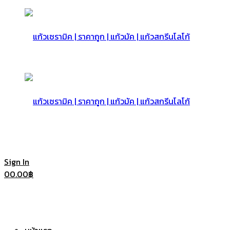
แก้ว
เซรามิค
แก้ว
Sign In
0
0.00
฿
|
เซรามิค