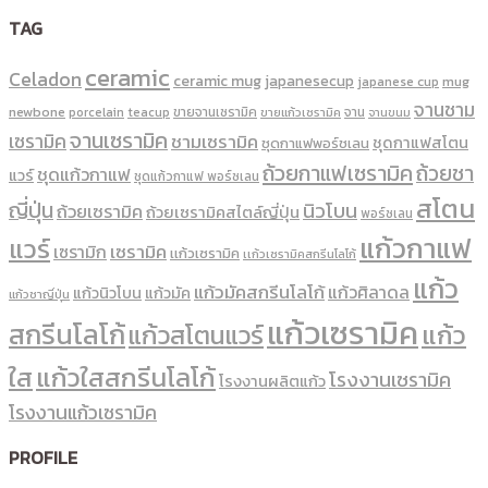
TAG
ceramic
Celadon
ceramic mug
japanesecup
mug
japanese cup
จานชาม
newbone
ขายจานเซรามิค
จาน
porcelain
teacup
ขายแก้วเซรามิค
จานขนม
จานเซรามิค
เซรามิค
ชามเซรามิค
ชุดกาแฟสโตน
ชุดกาแฟพอร์ชเลน
ถ้วยกาแฟเซรามิค
ถ้วยชา
ชุดแก้วกาแฟ
แวร์
ชุดแก้วกาแฟ พอร์ซเลน
สโตน
ญี่ปุ่น
นิวโบน
ถ้วยเซรามิค
ถ้วยเซรามิคสไตล์ญี่ปุ่น
พอร์ซเลน
แก้วกาแฟ
แวร์
เซรามิค
เซรามิก
เเก้วเซรามิค
เเก้วเซรามิคสกรีนโลโก้
แก้ว
แก้วมัคสกรีนโลโก้
แก้วศิลาดล
แก้วนิวโบน
แก้วมัค
แก้วชาญี่ปุ่น
แก้วเซรามิค
สกรีนโลโก้
แก้ว
แก้วสโตนแวร์
ใส
แก้วใสสกรีนโลโก้
โรงงานเซรามิค
โรงงานผลิตแก้ว
โรงงานแก้วเซรามิค
PROFILE