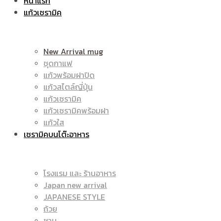
หน้าแรก
แก้วเซรามิค
ราคา
|
New Arrival mug
ชุดกาแฟ
แก้วพร้อมฝาปิด
ถูก
แก้วสไตล์ญี่ปุ่น
ราคา
แก้วเซรามิค
แก้วเซรามิคพร้อมฝา
แก้วใส
เซรามิคบนโต๊ะอาหาร
|
ถูก
โรงแรม และ ร้านอาหาร
Japan new arrival
แก้ว
JAPANESE STYLE
|
ถ้วย
ชาม