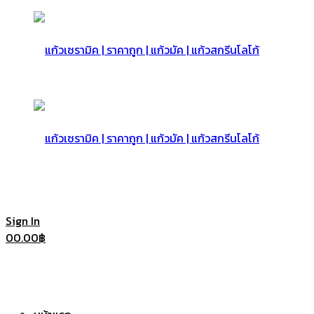
แก้ว
เซรามิค
แก้ว
Sign In
0
0.00
฿
|
เซรามิค