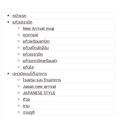
โลโก้
หน้าแรก
สกรีน
แก้วเซรามิค
New Arrival mug
ชุดกาแฟ
แก้วพร้อมฝาปิด
โลโก้
แก้วสไตล์ญี่ปุ่น
แก้วเซรามิค
แก้วเซรามิคพร้อมฝา
แก้วใส
เซรามิคบนโต๊ะอาหาร
โรงแรม และ ร้านอาหาร
Japan new arrival
JAPANESE STYLE
ถ้วย
ชาม
จานซูชิ