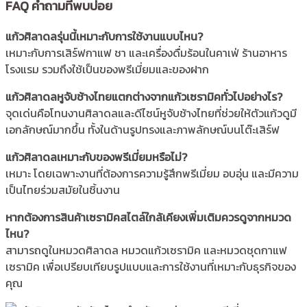
FAQ คำถามที่พบบ่อย
แก้วศิลาดลรุ่นนี้เหมาะกับการใช้งานแบบไหน?
เหมาะกับการเสิร์ฟกาแฟ ชา และเครื่องดื่มร้อนในคาเฟ่ ร้านอาหาร
โรงแรม รวมถึงใช้เป็นของพรีเมี่ยมและของฝาก
แก้วศิลาดลหูจับช้างไทยแตกต่างจากแก้วเซรามิคทั่วไปอย่างไร?
จุดเด่นคือโทนงานศิลาดลและดีไซน์หูจับช้างไทยที่ช่วยให้ตัวแก้วดูมี
เอกลักษณ์มากขึ้น ทั้งในด้านรูปทรงและภาพลักษณ์บนโต๊ะเสิร์ฟ
แก้วศิลาดลเหมาะกับของพรีเมี่ยมหรือไม่?
เหมาะ โดยเฉพาะงานที่ต้องการความรู้สึกพรีเมี่ยม อบอุ่น และมีความ
เป็นไทยร่วมสมัยในชิ้นงาน
หากต้องการสินค้าเซรามิคสไตล์ใกล้เคียงเพิ่มเติมควรดูจากหมวด
ไหน?
สามารถดูในหมวดศิลาดล หมวดแก้วเซรามิค และหมวดชุดกาแฟ
เซรามิค เพื่อเปรียบเทียบรูปแบบและการใช้งานที่เหมาะกับธุรกิจของ
คุณ