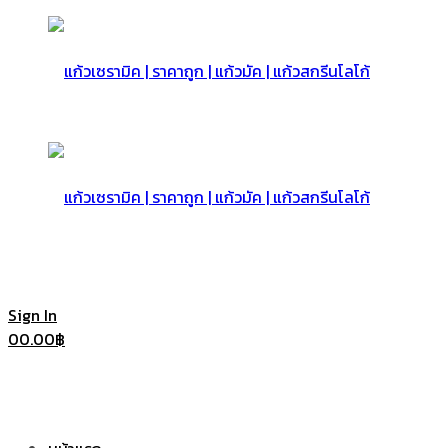
แก้ว
เซรามิค
แก้ว
Sign In
0
0.00
฿
|
เซรามิค