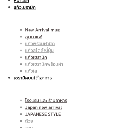
หน้าแรก
แก้วเซรามิค
ราคา
|
New Arrival mug
ชุดกาแฟ
แก้วพร้อมฝาปิด
ถูก
แก้วสไตล์ญี่ปุ่น
ราคา
แก้วเซรามิค
แก้วเซรามิคพร้อมฝา
แก้วใส
เซรามิคบนโต๊ะอาหาร
|
ถูก
โรงแรม และ ร้านอาหาร
Japan new arrival
แก้ว
JAPANESE STYLE
|
ถ้วย
ชาม