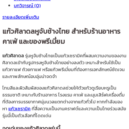
บทวิจารณ์ (0)
จับ
ช้าง
รายละเอียดเพิ่มเติม
ไทย
สำหรับ
แก้วศิลาดลหูจับช้างไทย สำหรับร้านอาหาร
คาเฟ่
คาเฟ่ และของพรีเมี่ยม
และ
ของ
พรี
แก้วศิลาดล
รุ่นหูจับช้างไทยเป็นแก้วเซรามิคที่ผสมความงามของงาน
เมี่
ศิลาดลเข้ากับรูปทรงหูจับช้างไทยอย่างลงตัว เหมาะสำหรับใช้เป็น
ยม
แก้วกาแฟ ถ้วยกาแฟ หรือแก้วพรีเมี่ยมที่ต้องการเอกลักษณ์ชัดเจน
ชิ้น
และภาพลักษณ์อบอุ่นน่าจดจำ
โทนสีและผิวสัมผัสของแก้วศิลาดลช่วยให้ตัวแก้วดูเรียบหรูเป็น
ธรรมชาติ เหมาะกับร้านอาหาร โรงแรม คาเฟ่ และมุมเสิร์ฟเครื่องดื่ม
ที่ต้องการบรรยากาศนุ่มนวลแตกต่างจากแก้วทั่วไป หากกำลังมอง
หา
แก้วเซรามิค
ที่สื่อความเป็นงานคราฟต์และความเป็นไทยร่วมสมัย
รุ่นนี้เป็นตัวเลือกที่โดดเด่น
จุดเด่นของแก้วศิลาดลรุ่นนี้