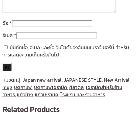
ชื่อ
*
อีเมล
*
บันทึกชื่อ, อีเมล และชื่อเว็บไซต์ของฉันบนเบราว์เซอร์นี้ สำหรับ
การแสดงความเห็นครั้งถัดไป
หมวดหมู่:
Japan new arrival
,
JAPANESE STYLE
,
New Arrival
mug
,
ชุดกาแฟ
,
ชุดกาแฟเซรามิค
,
ศิลาดล
,
เซรามิคสำหรับร้าน
อาหาร
,
แก้วช้าง
,
แก้วเซรามิค
,
โรงแรม และ ร้านอาหาร
Related Products