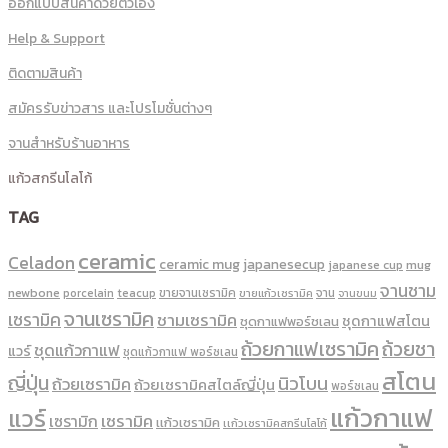
ออกแบบสินค้าด้วยตัวเอง
Help & Support
ติดตามสินค้า
สมัครรับข่าวสาร และโปรโมชั่นต่างๆ
จานสำหรับร้านอาหาร
แก้วสกรีนโลโก้
TAG
ceramic
Celadon
ceramic mug
japanesecup
mug
japanese cup
จานชาม
newbone
ขายจานเซรามิค
จาน
porcelain
teacup
ขายแก้วเซรามิค
จานขนม
จานเซรามิค
เซรามิค
ชามเซรามิค
ชุดกาแฟสโตน
ชุดกาแฟพอร์ชเลน
ถ้วยกาแฟเซรามิค
ถ้วยชา
ชุดแก้วกาแฟ
แวร์
ชุดแก้วกาแฟ พอร์ซเลน
สโตน
ญี่ปุ่น
นิวโบน
ถ้วยเซรามิค
ถ้วยเซรามิคสไตล์ญี่ปุ่น
พอร์ซเลน
แก้วกาแฟ
แวร์
เซรามิค
เซรามิก
เเก้วเซรามิค
เเก้วเซรามิคสกรีนโลโก้