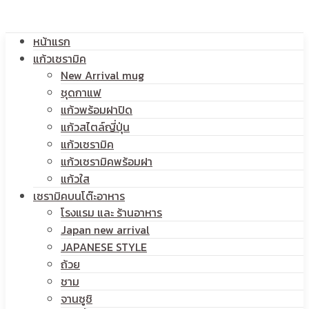
โลโก้
หน้าแรก
สกรีน
แก้วเซรามิค
New Arrival mug
ชุดกาแฟ
แก้วพร้อมฝาปิด
โลโก้
แก้วสไตล์ญี่ปุ่น
แก้วเซรามิค
แก้วเซรามิคพร้อมฝา
แก้วใส
เซรามิคบนโต๊ะอาหาร
โรงแรม และ ร้านอาหาร
Japan new arrival
JAPANESE STYLE
ถ้วย
ชาม
จานซูชิ