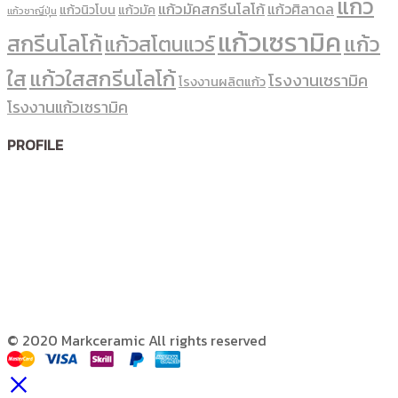
แก้ว
แก้วมัคสกรีนโลโก้
แก้วศิลาดล
แก้วนิวโบน
แก้วมัค
แก้วชาญี่ปุ่น
แก้วเซรามิค
สกรีนโลโก้
แก้ว
แก้วสโตนแวร์
ใส
แก้วใสสกรีนโลโก้
โรงงานเซรามิค
โรงงานผลิตแก้ว
โรงงานแก้วเซรามิค
PROFILE
© 2020 Markceramic All rights reserved