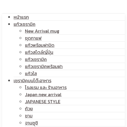
โลโก้
หน้าแรก
สกรีน
แก้วเซรามิค
New Arrival mug
ชุดกาแฟ
แก้วพร้อมฝาปิด
โลโก้
แก้วสไตล์ญี่ปุ่น
แก้วเซรามิค
แก้วเซรามิคพร้อมฝา
แก้วใส
เซรามิคบนโต๊ะอาหาร
โรงแรม และ ร้านอาหาร
Japan new arrival
JAPANESE STYLE
ถ้วย
ชาม
จานซูชิ