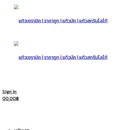
แก้ว
เซรามิค
แก้ว
Sign In
0
0.00
฿
|
เซรามิค