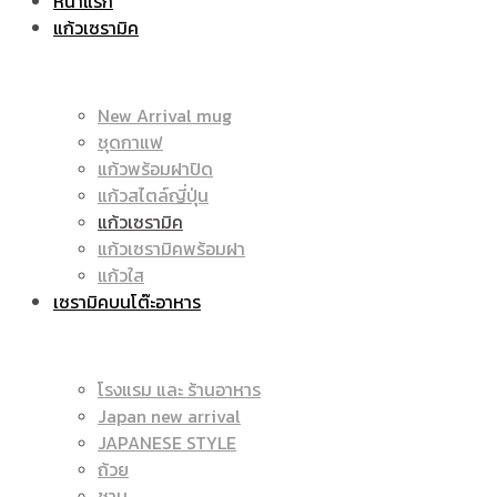
หน้าแรก
แก้วเซรามิค
ราคา
|
New Arrival mug
ชุดกาแฟ
แก้วพร้อมฝาปิด
ถูก
แก้วสไตล์ญี่ปุ่น
ราคา
แก้วเซรามิค
แก้วเซรามิคพร้อมฝา
แก้วใส
เซรามิคบนโต๊ะอาหาร
|
ถูก
โรงแรม และ ร้านอาหาร
Japan new arrival
แก้ว
JAPANESE STYLE
|
ถ้วย
ชาม