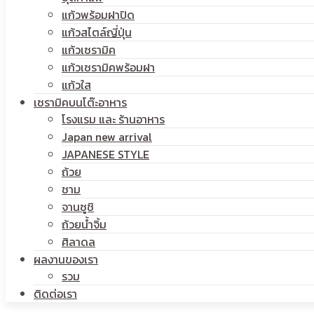
แก้วพร้อมฝาปิด
โลโก้
แก้วสไตล์ญี่ปุ่น
สกรีน
แก้วเซรามิค
แก้วเซรามิคพร้อมฝา
แก้วใส
เซรามิคบนโต๊ะอาหาร
โรงแรม และ ร้านอาหาร
โลโก้
Japan new arrival
JAPANESE STYLE
ถ้วย
ชาม
จานซูชิ
ถ้วยน้ำจิ้ม
ศิลาดล
ผลงานของเรา
รวม
ติดต่อเรา