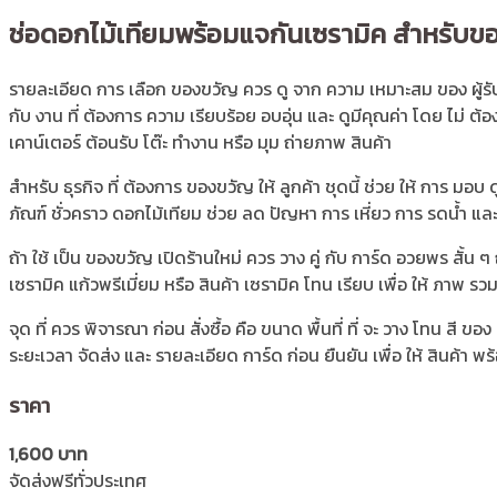
ช่อดอกไม้เทียมพร้อมแจกันเซรามิค สำหรับขอ
รายละเอียด การ เลือก ของขวัญ ควร ดู จาก ความ เหมาะสม ของ ผู้รับ 
กับ งาน ที่ ต้องการ ความ เรียบร้อย อบอุ่น และ ดูมีคุณค่า โดย ไม่ ต
เคาน์เตอร์ ต้อนรับ โต๊ะ ทำงาน หรือ มุม ถ่ายภาพ สินค้า
สำหรับ ธุรกิจ ที่ ต้องการ ของขวัญ ให้ ลูกค้า ชุดนี้ ช่วย ให้ การ มอบ
ภัณฑ์ ชั่วคราว ดอกไม้เทียม ช่วย ลด ปัญหา การ เหี่ยว การ รดน้ำ และ 
ถ้า ใช้ เป็น ของขวัญ เปิดร้านใหม่ ควร วาง คู่ กับ การ์ด อวยพร สั้น 
เซรามิค แก้วพรีเมี่ยม หรือ สินค้า เซรามิค โทน เรียบ เพื่อ ให้ ภาพ รวม
จุด ที่ ควร พิจารณา ก่อน สั่งซื้อ คือ ขนาด พื้นที่ ที่ จะ วาง โ
ระยะเวลา จัดส่ง และ รายละเอียด การ์ด ก่อน ยืนยัน เพื่อ ให้ สินค้า 
ราคา
1,600 บาท
จัดส่งฟรีทั่วประเทศ