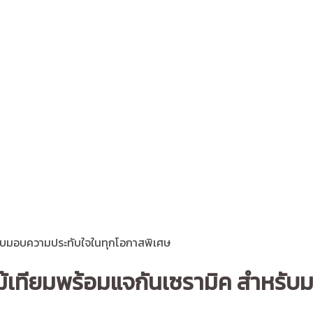
หรับมอบความประทับใจในทุกโอกาสพิเศษ
กไม้เทียมพร้อมแจกันเซรามิค สำหร