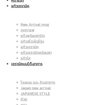
หน้าแรก
แก้วเซรามิค
ราคา
|
New Arrival mug
ชุดกาแฟ
แก้วพร้อมฝาปิด
ถูก
แก้วสไตล์ญี่ปุ่น
ราคา
แก้วเซรามิค
แก้วเซรามิคพร้อมฝา
แก้วใส
เซรามิคบนโต๊ะอาหาร
|
ถูก
โรงแรม และ ร้านอาหาร
Japan new arrival
แก้ว
JAPANESE STYLE
|
ถ้วย
ชาม