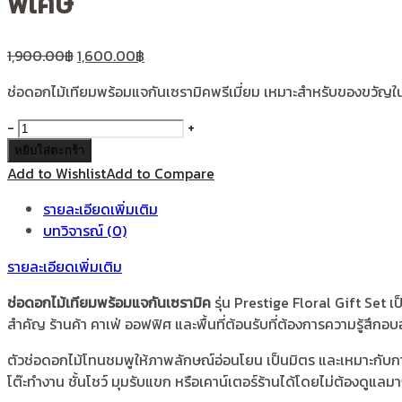
พิเศษ
1,900.00
฿
1,600.00
฿
ช่อดอกไม้เทียมพร้อมแจกันเซรามิคพรีเมี่ยม เหมาะสำหรับของขวัญใ
จำนวน
-
+
Prestige
หยิบใส่ตะกร้า
Floral
Add to Wishlist
Add to Compare
Gift
รายละเอียดเพิ่มเติม
Set
บทวิจารณ์ (0)
ช่อ
ดอกไม้
รายละเอียดเพิ่มเติม
เทียม
พร้อม
ช่อดอกไม้เทียมพร้อมแจกันเซรามิค
รุ่น Prestige Floral Gift Set 
แจกัน
สำคัญ ร้านค้า คาเฟ่ ออฟฟิศ และพื้นที่ต้อนรับที่ต้องการความรู้สึกอบอ
เซรามิค
ตัวช่อดอกไม้โทนชมพูให้ภาพลักษณ์อ่อนโยน เป็นมิตร และเหมาะกับการ
สำหรับ
โต๊ะทำงาน ชั้นโชว์ มุมรับแขก หรือเคาน์เตอร์ร้านได้โดยไม่ต้องดูแ
มอบ