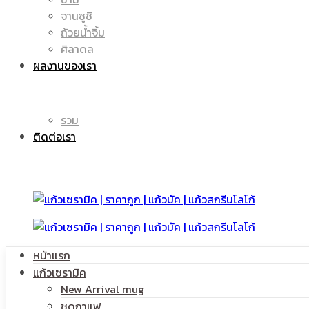
จานซูชิ
ถ้วยน้ำจิ้ม
มัค
แก้ว
ศิลาดล
ผลงานของเรา
|
รวม
มัค
ติดต่อเรา
แก้ว
|
หน้าแรก
สกรีน
แก้วเซรามิค
แก้ว
New Arrival mug
ชุดกาแฟ