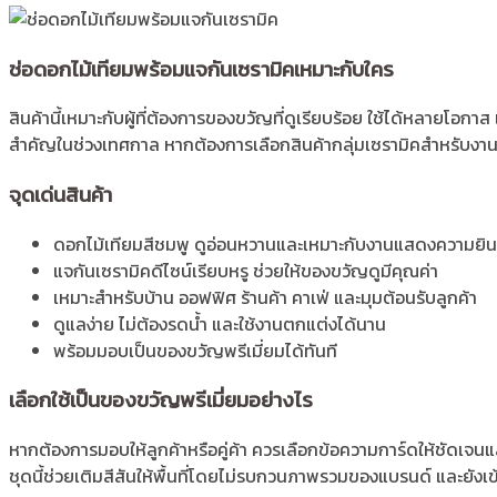
ความ
ประทับ
ใจ
ช่อดอกไม้เทียมพร้อมแจกันเซรามิคเหมาะกับใคร
ใน
ทุก
สินค้านี้เหมาะกับผู้ที่ต้องการของขวัญที่ดูเรียบร้อย ใช้ได้หลายโอก
โอกาส
สำคัญในช่วงเทศกาล หากต้องการเลือกสินค้ากลุ่มเซรามิคสำหรับงาน
พิเศษ
ชิ้น
จุดเด่นสินค้า
ดอกไม้เทียมสีชมพู ดูอ่อนหวานและเหมาะกับงานแสดงความยิน
แจกันเซรามิคดีไซน์เรียบหรู ช่วยให้ของขวัญดูมีคุณค่า
เหมาะสำหรับบ้าน ออฟฟิศ ร้านค้า คาเฟ่ และมุมต้อนรับลูกค้า
ดูแลง่าย ไม่ต้องรดน้ำ และใช้งานตกแต่งได้นาน
พร้อมมอบเป็นของขวัญพรีเมี่ยมได้ทันที
เลือกใช้เป็นของขวัญพรีเมี่ยมอย่างไร
หากต้องการมอบให้ลูกค้าหรือคู่ค้า ควรเลือกข้อความการ์ดให้ชัดเจน
ชุดนี้ช่วยเติมสีสันให้พื้นที่โดยไม่รบกวนภาพรวมของแบรนด์ และยังเข้