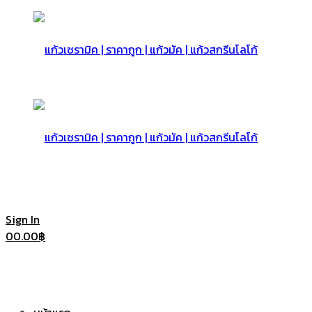
แก้ว
เซรามิค
แก้ว
Sign In
0
0.00
฿
|
เซรามิค