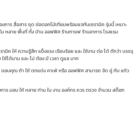
งการ สื่อสาร ชุด ช่อดอกไม้เทียมพร้อมแจกันเซรามิค รุ่นนี้ เหมาะ
้ ใน หลาย พื้นที่ ทั้ง บ้าน ออฟฟิศ ร้านกาแฟ ร้านอาหาร โรงแรม
มิค ให้ ความรู้สึก แข็งแรง เรียบร้อย และ ใช้งาน ต่อ ได้ ดีกว่า บรรจุ
 ใช้ได้นาน และ ไม่ ต้อง มี เวลา ดูแล มาก
าม ขอบคุณ ถ้า ใช้ ตกแต่ง คาเฟ่ หรือ ออฟฟิศ สามารถ จัด คู่ กับ แก้ว
ต้องการ มอบ ให้ หลาย ท่าน ใน งาน องค์กร ควร ตรวจ จำนวน สต็อก