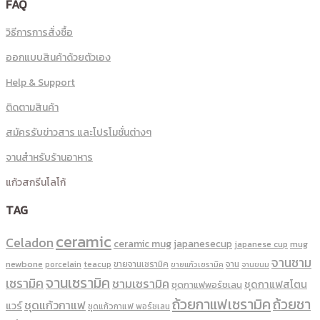
FAQ
วิธีการการสั่งซื้อ
ออกแบบสินค้าด้วยตัวเอง
Help & Support
ติดตามสินค้า
สมัครรับข่าวสาร และโปรโมชั่นต่างๆ
จานสำหรับร้านอาหาร
แก้วสกรีนโลโก้
TAG
ceramic
Celadon
ceramic mug
japanesecup
mug
japanese cup
จานชาม
newbone
ขายจานเซรามิค
จาน
porcelain
teacup
ขายแก้วเซรามิค
จานขนม
จานเซรามิค
เซรามิค
ชามเซรามิค
ชุดกาแฟสโตน
ชุดกาแฟพอร์ชเลน
ถ้วยกาแฟเซรามิค
ถ้วยชา
ชุดแก้วกาแฟ
แวร์
ชุดแก้วกาแฟ พอร์ซเลน