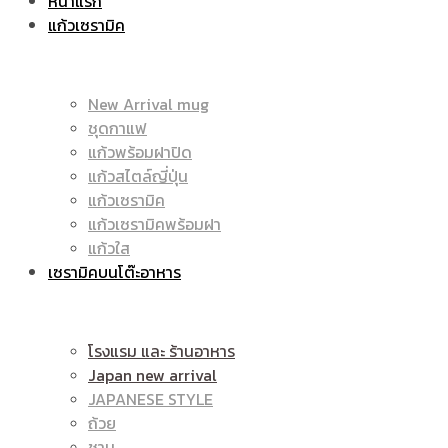
หน้าแรก
แก้วเซรามิค
ราคา
|
New Arrival mug
ชุดกาแฟ
แก้วพร้อมฝาปิด
ถูก
แก้วสไตล์ญี่ปุ่น
ราคา
แก้วเซรามิค
แก้วเซรามิคพร้อมฝา
แก้วใส
เซรามิคบนโต๊ะอาหาร
|
ถูก
โรงแรม และ ร้านอาหาร
Japan new arrival
แก้ว
JAPANESE STYLE
|
ถ้วย
ชาม