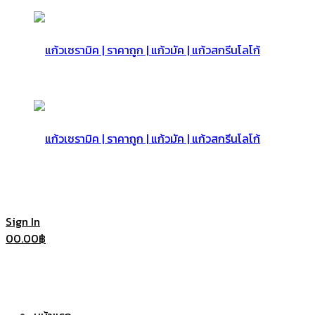
แก้ว
เซรามิค
แก้ว
Sign In
0
0.00
฿
|
เซรามิค