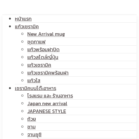
โลโก้
หน้าแรก
สกรีน
แก้วเซรามิค
New Arrival mug
ชุดกาแฟ
แก้วพร้อมฝาปิด
โลโก้
แก้วสไตล์ญี่ปุ่น
แก้วเซรามิค
แก้วเซรามิคพร้อมฝา
แก้วใส
เซรามิคบนโต๊ะอาหาร
โรงแรม และ ร้านอาหาร
Japan new arrival
JAPANESE STYLE
ถ้วย
ชาม
จานซูชิ