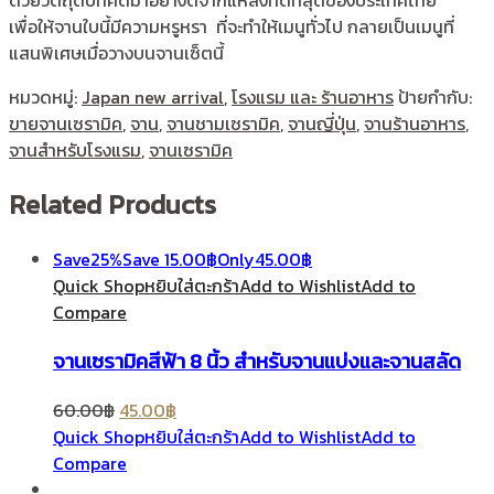
เพื่อให้จานใบนี้มีความหรูหรา ที่จะทำให้เมนูทั่วไป กลายเป็นเมนูที่
แสนพิเศษเมื่อวางบนจานเซ็ตนี้
หมวดหมู่:
Japan new arrival
,
โรงแรม และ ร้านอาหาร
ป้ายกำกับ:
ขายจานเซรามิค
,
จาน
,
จานชามเซรามิค
,
จานญี่ปุ่น
,
จานร้านอาหาร
,
จานสำหรับโรงแรม
,
จานเซรามิค
Related Products
Save
25%
Save
15.00
฿
Only
45.00
฿
Quick Shop
หยิบใส่ตะกร้า
Add to Wishlist
Add to
Compare
จานเซรามิคสีฟ้า 8 นิ้ว สำหรับจานแบ่งและจานสลัด
60.00
฿
45.00
฿
Quick Shop
หยิบใส่ตะกร้า
Add to Wishlist
Add to
Compare