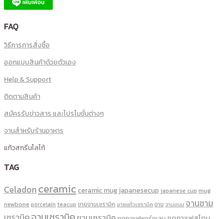
FAQ
วิธีการการสั่งซื้อ
ออกแบบสินค้าด้วยตัวเอง
Help & Support
ติดตามสินค้า
สมัครรับข่าวสาร และโปรโมชั่นต่างๆ
จานสำหรับร้านอาหาร
แก้วสกรีนโลโก้
TAG
ceramic
Celadon
ceramic mug
japanesecup
mug
japanese cup
จานชาม
newbone
ขายจานเซรามิค
จาน
porcelain
teacup
ขายแก้วเซรามิค
จานขนม
จานเซรามิค
เซรามิค
ชามเซรามิค
ชุดกาแฟสโตน
ชุดกาแฟพอร์ชเลน