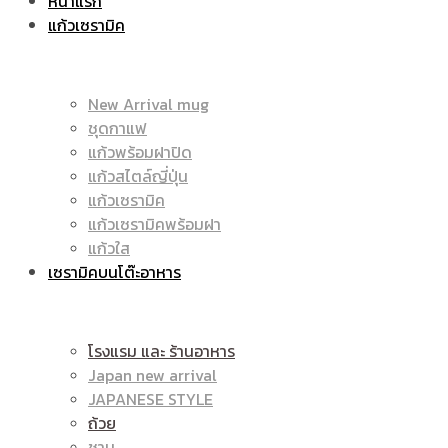
หน้าแรก
แก้วเซรามิค
ราคา
|
New Arrival mug
ชุดกาแฟ
แก้วพร้อมฝาปิด
ถูก
แก้วสไตล์ญี่ปุ่น
ราคา
แก้วเซรามิค
แก้วเซรามิคพร้อมฝา
แก้วใส
เซรามิคบนโต๊ะอาหาร
|
ถูก
โรงแรม และ ร้านอาหาร
Japan new arrival
แก้ว
JAPANESE STYLE
|
ถ้วย
ชาม