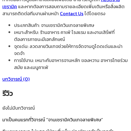
เซรามิค
และหากต้องการสอบถามรายละเอียดเพิ่มเติมหรือสั่งผลิต
สามารถติดต่อทีมงานผ่านหน้า
Contact Us
ได้โดยตรง
ประเภทสินค้า: จานเซรามิควินเทจลายพิเศษ
เหมาะสำหรับ: ร้านอาหาร คาเฟ่ โรงแรม และงานเสิร์ฟที่
ต้องการภาชนะมีเอกลักษณ์
จุดเด่น: ลวดลายวินเทจช่วยให้การจัดจานดูโดดเด่นและน่า
จดจำ
การใช้งาน: เหมาะกับอาหารจานหลัก ของหวาน อาหารไทยร่วม
สมัย และเมนูคาเฟ่
บทวิจารณ์ (0)
รีวิว
ยังไม่มีบทวิจารณ์
มาเป็นคนแรกที่วิจารณ์ “จานเซรามิควินเทจลายพิเศษ”