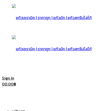
แก้ว
เซรามิค
แก้ว
Sign In
0
0.00
฿
|
เซรามิค