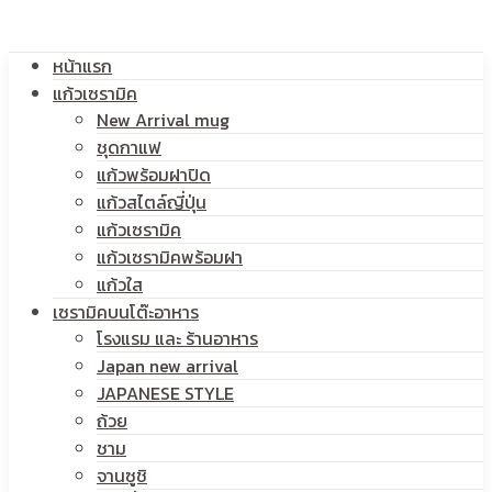
โลโก้
หน้าแรก
สกรีน
แก้วเซรามิค
New Arrival mug
ชุดกาแฟ
แก้วพร้อมฝาปิด
โลโก้
แก้วสไตล์ญี่ปุ่น
แก้วเซรามิค
แก้วเซรามิคพร้อมฝา
แก้วใส
เซรามิคบนโต๊ะอาหาร
โรงแรม และ ร้านอาหาร
Japan new arrival
JAPANESE STYLE
ถ้วย
ชาม
จานซูชิ