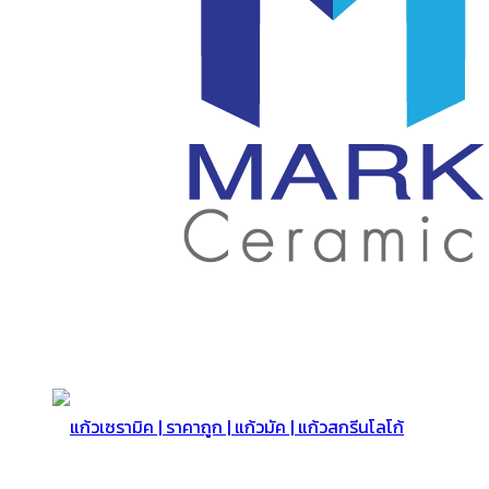
สกรีน
โลโก้