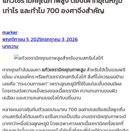
แก้วเซรามิคคุณภาพสูง ต้องเผาที่อุณหภูมิ
เท่าไร และทำไม 700 องศาจึงสำคัญ
by
marker
Posted
พฤศจิกายน 5, 2025
กรกฎาคม 3, 2026
on
Posted
บทความ
in
หากคุณกำลังมองหา
แก้วเซรามิคคุณภาพสูง
สำหรับใช้เป็นของพรี
เมี่ยม งานองค์กร หรือแก้วเซรามิคสกรีนโลโก้ สิ่งที่ไม่ควรมองข้าม
เลยคือ “กระบวนการเผา” เพราะอุณหภูมิที่ใช้ในแต่ละขั้นตอนมีผล
โดยตรงต่อความแข็งแรงของเนื้อเซรามิค ความทนทานของผิว
เคลือบ และความคงทนของโลโก้บนชิ้นงาน
หลายคนอาจคุ้นกับตัวเลขประมาณ 700 องศาเซลเซียสเมื่อพูดถึง
งานสกรีนโลโก้บนแก้ว แต่ในความเป็นจริง งานเซรามิคคุณภาพจะมี
มากกว่าหนึ่งช่วงอุณหภูมิ โดยเฉพาะการเผาเนื้อเซรามิคครั้งแรกที่
มักสูงกว่านั้นมาก และการเผาโลโก้ครั้งที่สองที่ช่วยให้ลวดลายยึดติด