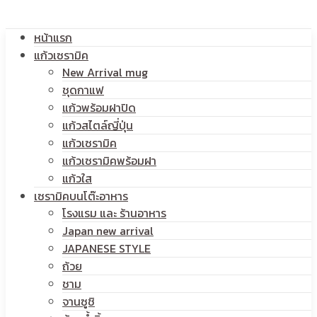
หน้าแรก
แก้วเซรามิค
New Arrival mug
ชุดกาแฟ
แก้วพร้อมฝาปิด
แก้วสไตล์ญี่ปุ่น
แก้วเซรามิค
แก้วเซรามิคพร้อมฝา
แก้วใส
เซรามิคบนโต๊ะอาหาร
โรงแรม และ ร้านอาหาร
Japan new arrival
JAPANESE STYLE
ถ้วย
ชาม
จานซูชิ