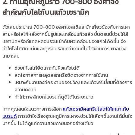
2. ทำไมอุณหภูมิราว 700-800 องศาจึง
สำคัญกับโลโก้บนแก้วเซรามิค
ตัวเลขประมาณ 700-800 องศาเซลเซียส มักเกี่ยวข้องกับการเผา
ลายหรือโลโก้หลังจากขึ้นรูปและเคลือบแก้วแล้ว ขั้นตอนนี้ช่วยให้สี
เซรามิคหรือดีแคลหลอมรวมเข้ากับผิวเคลือบของแก้วได้ดีขึ้น จึง
ทำให้โลโก้ติดแน่นและดูเรียบร้อยกว่างานที่ไม่ได้ผ่านการเผาอย่าง
เหมาะสม
ช่วยให้โลโก้ยึดเกาะกับผิวแก้วได้ดี
ลดโอกาสการหลุดลอกหรือซีดจางจากการใช้งาน
เหมาะกับงานองค์กร งานของขวัญ และแก้วพรีเมี่ยมที่ต้องการ
ความคงทน
ทำให้ภาพลักษณ์แบรนด์ดูดีได้ในระยะยาว
หากคุณสนใจแนวทางการเลือก
แก้วเซรามิคสกรีนโลโก้ให้เหมาะกับ
แบรนด์
การเข้าใจเรื่องอุณหภูมิการเผาจะช่วยให้เลือกชิ้นงานได้มั่นใจ
มากขึ้น ไม่ได้ดูแค่ความสวยภายนอกอย่างเดียว