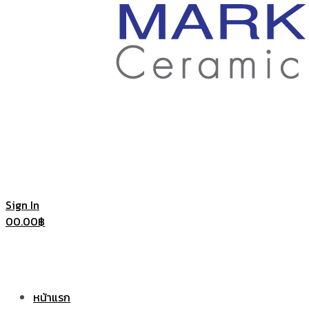
ราคา
ถูก
|
แก้ว
Sign In
0
0.00
฿
แก้ว
เซรามิค
หน้าแรก