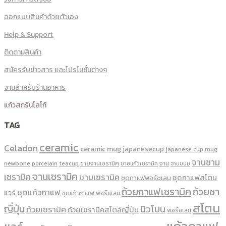
ออกแบบสินค้าด้วยตัวเอง
Help & Support
ติดตามสินค้า
สมัครรับข่าวสาร และโปรโมชั่นต่างๆ
จานสำหรับร้านอาหาร
แก้วสกรีนโลโก้
TAG
ceramic
Celadon
ceramic mug
japanesecup
mug
japanese cup
จานชาม
newbone
ขายจานเซรามิค
จาน
porcelain
teacup
ขายแก้วเซรามิค
จานขนม
จานเซรามิค
เซรามิค
ชามเซรามิค
ชุดกาแฟสโตน
ชุดกาแฟพอร์ชเลน
ถ้วยกาแฟเซรามิค
ถ้วยชา
ชุดแก้วกาแฟ
แวร์
ชุดแก้วกาแฟ พอร์ซเลน
สโตน
ญี่ปุ่น
นิวโบน
ถ้วยเซรามิค
ถ้วยเซรามิคสไตล์ญี่ปุ่น
พอร์ซเลน