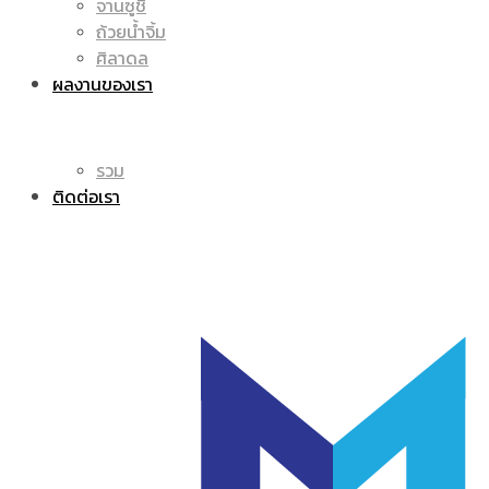
จานซูชิ
ถ้วยน้ำจิ้ม
โลโก้
แก้ว
ศิลาดล
ผลงานของเรา
รวม
มัค
ติดต่อเรา
|
แก้ว