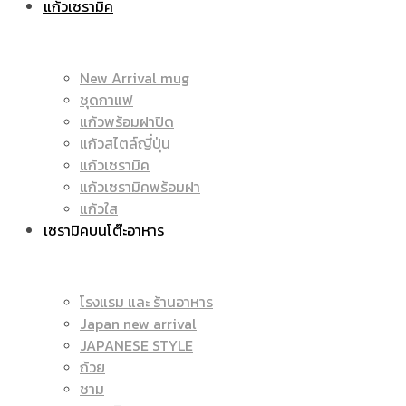
แก้วเซรามิค
มัค
|
New Arrival mug
ชุดกาแฟ
แก้วพร้อมฝาปิด
|
แก้วสไตล์ญี่ปุ่น
ราคา
แก้วเซรามิค
แก้วเซรามิคพร้อมฝา
แก้วใส
เซรามิคบนโต๊ะอาหาร
แก้ว
ถูก
โรงแรม และ ร้านอาหาร
Japan new arrival
สกรีน
JAPANESE STYLE
|
ถ้วย
ชาม