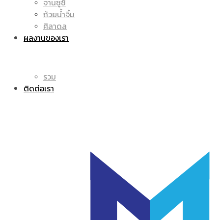
จานซูชิ
ถ้วยน้ำจิ้ม
โลโก้
แก้ว
ศิลาดล
ผลงานของเรา
รวม
มัค
ติดต่อเรา
|
แก้ว