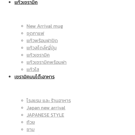
แก้วเซรามิค
มัค
|
New Arrival mug
ชุดกาแฟ
แก้วพร้อมฝาปิด
|
แก้วสไตล์ญี่ปุ่น
ราคา
แก้วเซรามิค
แก้วเซรามิคพร้อมฝา
แก้วใส
เซรามิคบนโต๊ะอาหาร
แก้ว
ถูก
โรงแรม และ ร้านอาหาร
Japan new arrival
สกรีน
JAPANESE STYLE
|
ถ้วย
ชาม