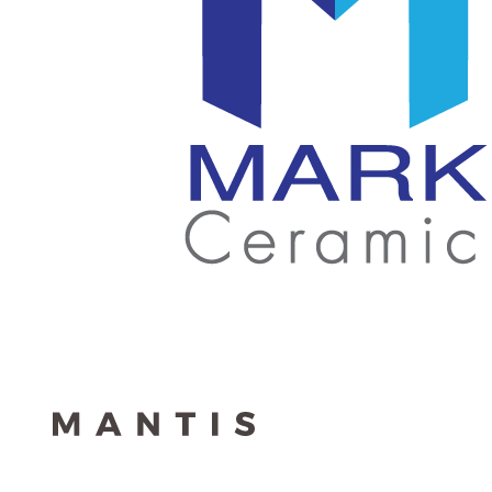
สกรีน
โลโก้