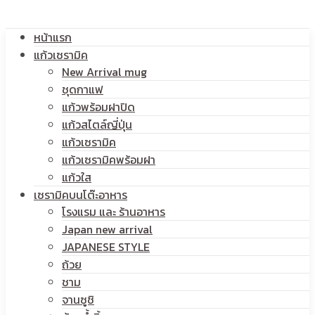
หน้าแรก
แก้วเซรามิค
New Arrival mug
ชุดกาแฟ
แก้วพร้อมฝาปิด
แก้วสไตล์ญี่ปุ่น
แก้วเซรามิค
แก้วเซรามิคพร้อมฝา
แก้วใส
เซรามิคบนโต๊ะอาหาร
โรงแรม และ ร้านอาหาร
Japan new arrival
JAPANESE STYLE
ถ้วย
ชาม
จานซูชิ