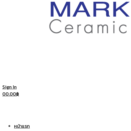
ราคา
ถูก
|
แก้ว
Sign In
0
0.00
฿
แก้ว
เซรามิค
หน้าแรก