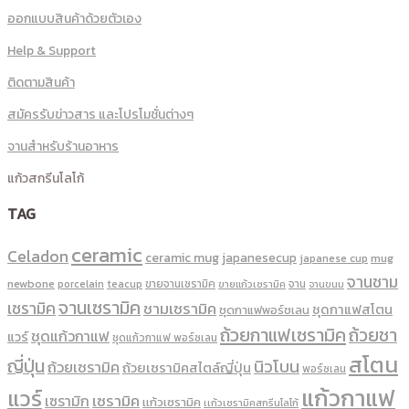
ออกแบบสินค้าด้วยตัวเอง
Help & Support
ติดตามสินค้า
สมัครรับข่าวสาร และโปรโมชั่นต่างๆ
จานสำหรับร้านอาหาร
แก้วสกรีนโลโก้
TAG
ceramic
Celadon
ceramic mug
japanesecup
mug
japanese cup
จานชาม
newbone
ขายจานเซรามิค
จาน
porcelain
teacup
ขายแก้วเซรามิค
จานขนม
จานเซรามิค
เซรามิค
ชามเซรามิค
ชุดกาแฟสโตน
ชุดกาแฟพอร์ชเลน
ถ้วยกาแฟเซรามิค
ถ้วยชา
ชุดแก้วกาแฟ
แวร์
ชุดแก้วกาแฟ พอร์ซเลน
สโตน
ญี่ปุ่น
นิวโบน
ถ้วยเซรามิค
ถ้วยเซรามิคสไตล์ญี่ปุ่น
พอร์ซเลน
แก้วกาแฟ
แวร์
เซรามิค
เซรามิก
เเก้วเซรามิค
เเก้วเซรามิคสกรีนโลโก้