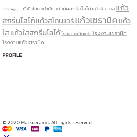
แก้ว
แก้วมัคสกรีนโลโก้
แก้วศิลาดล
แก้วนิวโบน
แก้วมัค
แก้วชาญี่ปุ่น
แก้วเซรามิค
สกรีนโลโก้
แก้ว
แก้วสโตนแวร์
ใส
แก้วใสสกรีนโลโก้
โรงงานเซรามิค
โรงงานผลิตแก้ว
โรงงานแก้วเซรามิค
PROFILE
© 2020 Markceramic All rights reserved