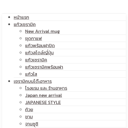
โลโก้
หน้าแรก
สกรีน
แก้วเซรามิค
New Arrival mug
ชุดกาแฟ
แก้วพร้อมฝาปิด
โลโก้
แก้วสไตล์ญี่ปุ่น
แก้วเซรามิค
แก้วเซรามิคพร้อมฝา
แก้วใส
เซรามิคบนโต๊ะอาหาร
โรงแรม และ ร้านอาหาร
Japan new arrival
JAPANESE STYLE
ถ้วย
ชาม
จานซูชิ