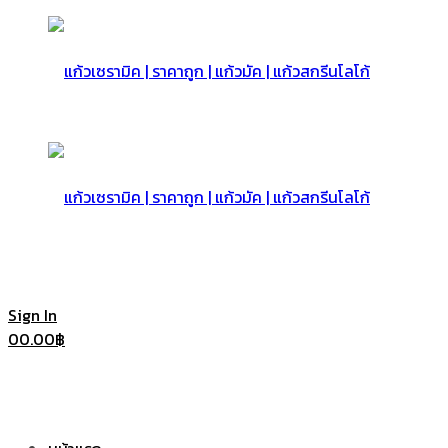
แก้ว
เซรามิค
แก้ว
Sign In
0
0.00
฿
|
เซรามิค