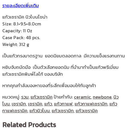
รายละเอียดเพิ่มเติม
แก้วเซรามิค นิวโบนไชน่า
Size: 8.1×9.5×8.0cm
Capacity: 11 Oz
Case Pack: 48 pcs.
Weight: 312 g
เป็นแก้วทรงมาตรฐาน ยอดนิยมตลอดกาล มีความแข็งแรงทนทาน
หยิบจับถนัดมือ เป็นตัวเลือกยอดนิม ที่นำมาทำเป็นแก้วพรีเมี่ยม
แก้วเซรามิคพิมพ์โลโก้ ของบริษัท
หากคุณกำลังมองหาของที่ระลึกเพื่อมอบให้กับลูกค้า
หมวดหมู่:
รวม
,
แก้วเซรามิค
ป้ายกำกับ:
ceramic
,
newbone
,
นิว
โบน
,
เซรามิก
,
เซรามิค
,
แก้ว
,
แก้วกาแฟ
,
แก้วกาแฟเซรามิก
,
แก้ว
กาแฟเซรามิค
,
แก้วนิวโบน
,
แก้วเซรามิก
,
แก้วเซรามิค
Related Products