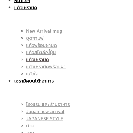
หน้าแรก
แก้วเซรามิค
ราคา
|
New Arrival mug
ชุดกาแฟ
แก้วพร้อมฝาปิด
ถูก
แก้วสไตล์ญี่ปุ่น
ราคา
แก้วเซรามิค
แก้วเซรามิคพร้อมฝา
แก้วใส
เซรามิคบนโต๊ะอาหาร
|
ถูก
โรงแรม และ ร้านอาหาร
Japan new arrival
แก้ว
JAPANESE STYLE
|
ถ้วย
ชาม