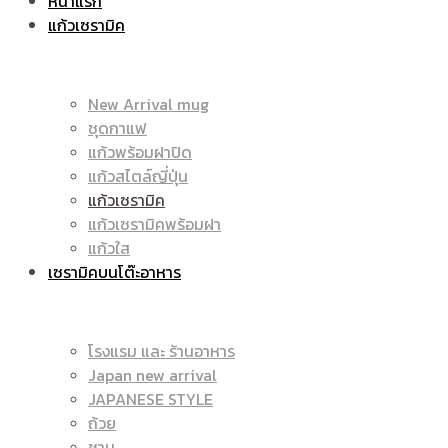
หน้าแรก
แก้วเซรามิค
ราคา
|
New Arrival mug
ชุดกาแฟ
แก้วพร้อมฝาปิด
ถูก
แก้วสไตล์ญี่ปุ่น
ราคา
แก้วเซรามิค
แก้วเซรามิคพร้อมฝา
แก้วใส
เซรามิคบนโต๊ะอาหาร
|
ถูก
โรงแรม และ ร้านอาหาร
Japan new arrival
แก้ว
JAPANESE STYLE
|
ถ้วย
ชาม