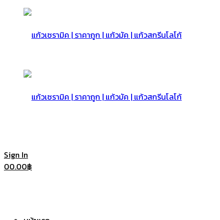
แก้ว
เซรามิค
แก้ว
Sign In
0
0.00
฿
|
เซรามิค