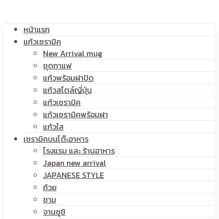
โลโก้
หน้าแรก
สกรีน
แก้วเซรามิค
New Arrival mug
ชุดกาแฟ
แก้วพร้อมฝาปิด
โลโก้
แก้วสไตล์ญี่ปุ่น
แก้วเซรามิค
แก้วเซรามิคพร้อมฝา
แก้วใส
เซรามิคบนโต๊ะอาหาร
โรงแรม และ ร้านอาหาร
Japan new arrival
JAPANESE STYLE
ถ้วย
ชาม
จานซูชิ